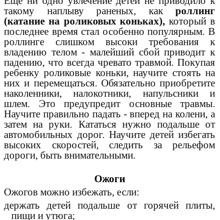
Еще ни одно увлечение детей не приводило к
такому наплыву раненых, как
роллинг
(катание на роликовых коньках),
который в
последнее время стал особенно популярным. В
роллинге слишком высоки требования к
владению телом - малейший сбой приводит к
падению, что всегда чревато травмой. Покупая
ребенку роликовые коньки, научите стоять на
них и перемещаться. Обязательно приобретите
наколенники, налокотники, напульсники и
шлем. Это предупредит основные травмы.
Научите правильно падать - вперед на колени, а
затем на руки. Кататься нужно подальше от
автомобильных дорог. Научите детей избегать
высоких скоростей, следить за рельефом
дороги, быть внимательными.
Ожоги
Ожогов можно избежать, если:
держать детей подальше от горячей плиты,
пищи и утюга;