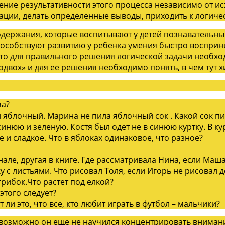
е результативности этого процесса независимо от исх
ции, делать определенные выводы, приходить к логиче
ержания, которые воспитывают у детей познавательный 
особствуют развитию у ребенка умения быстро восприни
то для правильного решения логической задачи необхо
подвох» и для ее решения необходимо понять, в чем тут
за?
яблочный. Марина не пила яблочный сок . Какой сок пи
синюю и зеленую. Костя был одет не в синюю куртку. В ку
и сладкое. Что в яблоках одинаковое, что разное?
але, другая в книге. Где рассматривала Нина, если Маш
у с листьями. Что рисовал Толя, если Игорь не рисовал 
грибок.Что растет под елкой?
этого следует?
ли это, что все, кто любит играть в футбол – мальчики?
возможно он еще не научился концентрировать внимани