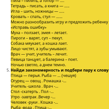
Пила – пилить, а топор — ….
Тетрадь – писать, а книга — …..
Игла – шить, ножницы — …..
Кровать – спать, стул — ……
Можно разнообразить игру и предложить ребенку
«Исправь ошибку»
Муха – ползает, змея – летает.
Пироги – варят, суп – пекут.
Собака мяукает, а кошка лает.
Лицо чистят, а зубы умывают.
Врач — учит, учитель – лечит.
Певица танцует, а балерина – поет.
Ночью светло, а днем темно.
Найди закономерность и подбери пару к слову
Птица — перья. Рыба — … (чешуя)
Огурец — овощ . Ромашка -…
Учитель -школа . Врач -…
Стол -скатерть . Пол -…
Утро -завтрак .Вечер -…
Человек -руки . Кошка -…
Рыба -вода . Птица -…