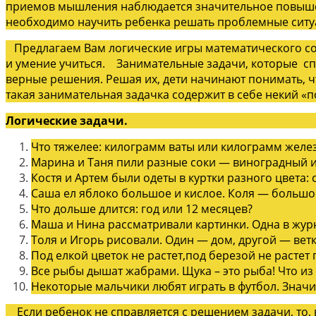
приемов мышления наблюдается значительное повышени
необходимо научить ребенка решать проблемные ситуа
Предлагаем Вам логические игры математического сод
и умение учиться. Занимательные задачи, которые сп
верные решения. Решая их, дети начинают понимать, ч
такая занимательная задачка содержит в себе некий «
Логические задачи.
Что тяжелее: килограмм ваты или килограмм желе
Марина и Таня пили разные соки — виноградный и 
Костя и Артем были одеты в куртки разного цвета: 
Саша ел яблоко большое и кислое. Коля — большое 
Что дольше длится: год или 12 месяцев?
Маша и Нина рассматривали картинки. Одна в журн
Толя и Игорь рисовали. Один — дом, другой — ветк
Под елкой цветок не растет,под березой не растет 
Все рыбы дышат жабрами. Щука – это рыба! Что из 
Некоторые мальчики любят играть в футбол. Значит 
Если ребенок не справляется с решением задачи, то, 