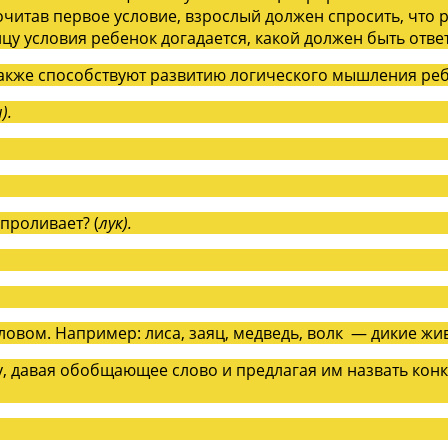
читав первое условие, взрослый должен спросить, что ре
цу условия ребенок догадается, какой должен быть ответ
также способствуют развитию логического мышления реб
).
 проливает? (
лук).
ловом. Например: лиса, заяц, медведь, волк — дикие жив
у, давая обобщающее слово и предлагая им назвать ко