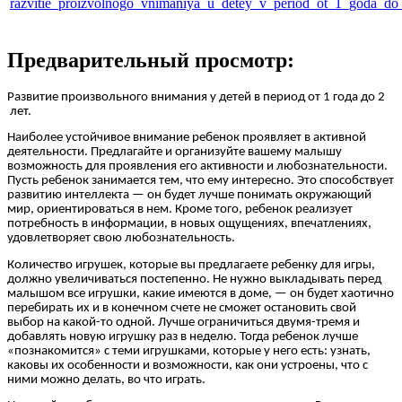
razvitie_proizvolnogo_vnimaniya_u_detey_v_period_ot_1_goda_do_
Предварительный просмотр:
Развитие произвольного внимания у детей в период от 1 года до 2
лет.
Наиболее устойчивое внимание ребенок проявляет в активной
деятельности. Предлагайте и организуйте вашему малышу
возможность для проявления его активности и любознательности.
Пусть ребенок занимается тем, что ему интересно. Это способствует
развитию интеллекта — он будет лучше понимать окружающий
мир, ориентироваться в нем. Кроме того, ребенок реализует
потребность в информации, в новых ощущениях, впечатлениях,
удовлетворяет свою любознательность.
Количество игрушек, которые вы предлагаете ребенку для игры,
должно увеличиваться постепенно. Не нужно выкладывать перед
малышом все игрушки, какие имеются в доме, — он будет хаотично
перебирать их и в конечном счете не сможет остановить свой
выбор на какой-то одной. Лучше ограничиться двумя-тремя и
добавлять новую игрушку раз в неделю. Тогда ребенок лучше
«познакомится» с теми игрушками, которые у него есть: узнать,
каковы их особенности и возможности, как они устроены, что с
ними можно делать, во что играть.