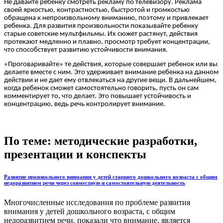
Не давайте ребенку смотреть рекламу по телевизору. Реклама
своей яркостью, контрастностью, быстротой и громкостью
обращена к непроизвольному вниманию, поэтому и привлекает
ребенка. Для развития произвольности показывайте ребенку
старые советские мультфильмы. Их сюжет растянут, действия
протекают медленно и плавно, просмотр требует концентрации,
что способствует развитию устойчивости внимания.
«Проговаривайте» те действия, которые совершает ребенок или вы
делаете вместе с ним. Это удерживает внимание ребенка на данном
действии и не дает ему отвлекаться на другие вещи. В дальнейшем,
когда ребенок сможет самостоятельно говорить, пусть он сам
комментирует то, что делает. Это повышает устойчивость и
концентрацию, ведь речь контролирует внимание.
По теме: методические разработки,
презентации и конспекты
Развитие произвольного внимания у детей старшего дошкольного возраста с общим
недоразвитием речи через совместную и самостоятельную деятельность
Многочисленные исследования по проблеме развития
внимания у детей дошкольного возраста, с общим
недоразвитием речи, показали что внимание, является