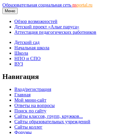
Образовательная социальная сеть
ns
portal.ru
Меню
Обзор возможностей
Детский проект «Алые паруса»
Аттестация педагогических работников
Детский сад
Начальная школа
Школа
НПО и СПО
ВУЗ
Навигация
Вход/регистрация
Главная
Мой мини-сайт
Ответы на вопросы
Поиск по сайту
Сайты классов, групп, кружков...
Сайты образовательных учреждений
Сайты коллег
Форумы