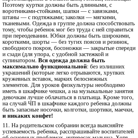
Поэтому куртки должны быть длинными, с
воротниками-стойками, шапки — с завязками,
штаны — с подтяжками; заколки — мягкими,
тканевыми. Одежда в группе должна способствовать
тому, чтобы ребенок мог без труда с ней справиться
при переодевании. Юбки должны быть широкими,
короткими, шорты — без тугих поясов и резинок,
свободного покроя, босоножки — закрытые спереди
и сзади (для упора, с удобной застежкой и
супинатором.
Вся одежда должна быть
максимально функциональной
: без излишних
украшений (которые легко отрываются, хрупких
кружевных вставок, марких белоснежных
элементов. Для уроков физкультуры необходимо
иметь в шкафчике чешки, а на музыкальные занятия
девочкам лучше облачаться в платьица. Кроме того,
на случай ЧП в шкафчике каждого ребенка должны
быть запасные носочки, колготки, шортики, маечки,
и никаких конфет!
11. На родительском собрании всегда выясняйте
успеваемость ребенка, расспрашивайте воспитателей
об основных проблемах, интересах малыша. Хотя