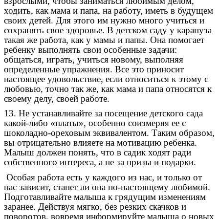
взрослыми, чтобы заниматься любимым делом,
ходить, как мама и папа, на работу, иметь в будущем
своих детей. Для этого им нужно много учиться и
сохранять свое здоровье. В детском саду у карапуза
такая же работа, как у мамы и папы. Она помогает
ребенку выполнять свои особенные задачи:
общаться, играть, учиться новому, выполняя
определенные упражнения. Все это приносит
настоящее удовольствие, если относиться к этому с
любовью, точно так же, как мама и папа относятся к
своему делу, своей работе.
13. Не устанавливайте за посещение детского сада
какой-либо «платы», особенно соизмеряя ее с
шоколадно-ореховым эквивалентом. Таким образом,
вы отрицательно влияете на мотивацию ребенка.
Малыш должен понять, что в садик ходят ради
собственного интереса, а не за призы и подарки.
Особая работа есть у каждого из нас, и только от
нас зависит, станет ли она по-настоящему любимой.
Подготавливайте малыша к грядущим изменениям
заранее. Действуя мягко, без резких скачков и
поворотов, вовремя информируйте малыша о новых