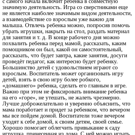
с самого начала включит ребенка в совместную
значимую деятельность. Игра со сверстниками еще
не является наиболее значимым видом деятельности,
а взаимодействие со взрослым уже важно для
малыша. Отвлечь ребенка можно, попросив помочь
убрать игрушки, накрыть на стол, раздать материал
для занятия и т. д. В конце рабочего дня можно
похвалить ребенка перед мамой, рассказать, каким
помощником он был, какой он самостоятельный,
рассказать, что будет завтра, какие занятия, досуги
проведѐт педагог, как интересно будет ребенку.
Большинство детей с удовольствием играют со
взрослым. Воспитатель может организовать игру
детей, взять в свою игру более робкого,
«домашнего» ребенка, сделать его главным в игре.
Важно при этом не фиксировать внимание ребенка
на его «горе», не утешать, не жалеть чрезмерно.
Лучше доброжелательно и уверенно объяснить, что
мама поработает и придет за ребенком, что вечером
мы все пойдем домой. Воспитатели тоже вечером
уходят к себе домой, к своим детям, своей семье.
Хорошо помогает облегчить привыкание к саду
игрушка, принесенная из дома. С ней можно играть,