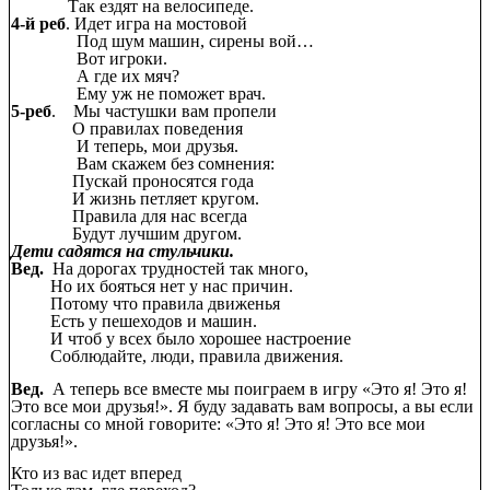
Так ездят на велосипеде.
4-й реб
. Идет игра на мостовой
Под шум машин, сирены вой…
Вот игроки.
А где их мяч?
Ему уж не поможет врач.
5-реб
. Мы частушки вам пропели
О правилах поведения
И теперь, мои друзья.
Вам скажем без сомнения:
Пускай проносятся года
И жизнь петляет кругом.
Правила для нас всегда
Будут лучшим другом.
Дети садятся на стульчики.
Вед.
На дорогах трудностей так много,
Но их бояться нет у нас причин.
Потому что правила движенья
Есть у пешеходов и машин.
И чтоб у всех было хорошее настроение
Соблюдайте, люди, правила движения.
Вед.
А теперь все вместе мы поиграем в игру «Это я! Это я!
Это все мои друзья!». Я буду задавать вам вопросы, а вы если
согласны со мной говорите: «Это я! Это я! Это все мои
друзья!».
Кто из вас идет вперед