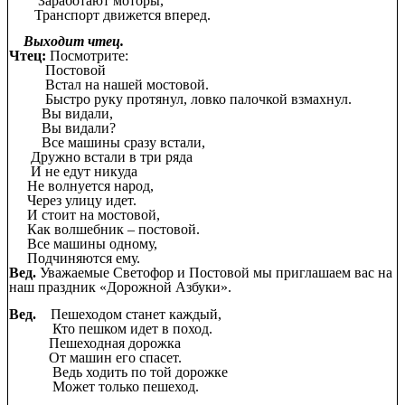
Заработают моторы,
Транспорт движется вперед.
Выходит чтец.
Чтец:
Посмотрите:
Постовой
Встал на нашей мостовой.
Быстро руку протянул, ловко палочкой взмахнул.
Вы видали,
Вы видали?
Все машины сразу встали,
Дружно встали в три ряда
И не едут никуда
Не волнуется народ,
Через улицу идет.
И стоит на мостовой,
Как волшебник – постовой.
Все машины одному,
Подчиняются ему.
Вед.
Уважаемые Светофор и Постовой мы приглашаем вас на
наш праздник «Дорожной Азбуки».
Вед.
Пешеходом станет каждый,
Кто пешком идет в поход.
Пешеходная дорожка
От машин его спасет.
Ведь ходить по той дорожке
Может только пешеход.