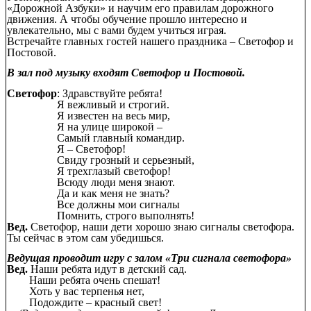
«Дорожной Азбуки» и научим его правилам дорожного
движения. А чтобы обучение прошло интересно и
увлекательно, мы с вами будем учиться играя.
Встречайте главных гостей нашего праздника – Светофор и
Постовой.
В зал под музыку входят Светофор и Постовой.
Светофор
: Здравствуйте ребята!
Я вежливый и строгий.
Я известен на весь мир,
Я на улице широкой –
Самый главный командир.
Я – Светофор!
Свиду грозный и серьезный,
Я трехглазый светофор!
Всюду люди меня знают.
Да и как меня не знать?
Все должны мои сигналы
Помнить, строго выполнять!
Вед.
Светофор, наши дети хорошо знаю сигналы светофора.
Ты сейчас в этом сам убедишься.
Ведущая проводит игру с залом «Три сигнала светофора»
Вед.
Наши ребята идут в детский сад.
Наши ребята очень спешат!
Хоть у вас терпенья нет,
Подождите – красный свет!