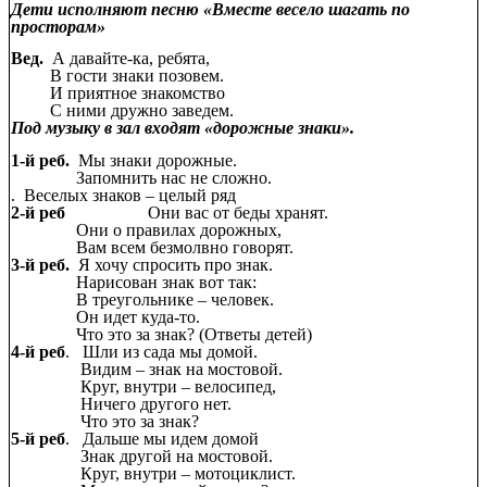
Дети исполняют песню «Вместе весело шагать по
просторам»
Вед.
А давайте-ка, ребята,
В гости знаки позовем.
И приятное знакомство
С ними дружно заведем.
Под музыку в зал входят «дорожные знаки».
1-й реб.
Мы знаки дорожные.
Запомнить нас не сложно.
. Веселых знаков – целый ряд
2-й реб
Они вас от беды хранят.
Они о правилах дорожных,
Вам всем безмолвно говорят.
3-й реб.
Я хочу спросить про знак.
Нарисован знак вот так:
В треугольнике – человек.
Он идет куда-то.
Что это за знак? (Ответы детей)
4-й реб
. Шли из сада мы домой.
Видим – знак на мостовой.
Круг, внутри – велосипед,
Ничего другого нет.
Что это за знак?
5-й реб
. Дальше мы идем домой
Знак другой на мостовой.
Круг, внутри – мотоциклист.