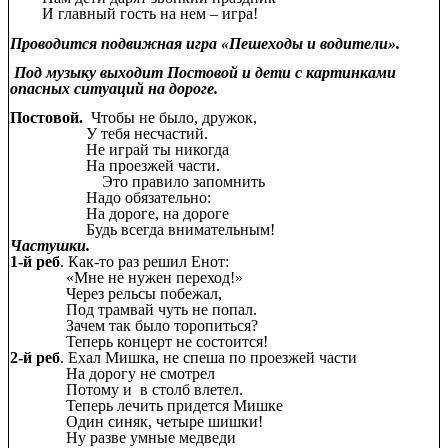
И главный гость на нем – игра!
Проводится подвижная игра «Пешеходы и водители».
Под музыку выходит Постовой и дети с картинками
опасных ситуаций на дороге.
Постовой.
Чтобы не было, дружок,
У тебя несчастий.
Не играй ты никогда
На проезжей части.
Это правило запомнить
Надо обязательно:
На дороге, на дороге
Будь всегда внимательным!
Частушки.
1-й реб
. Как-то раз решил Енот:
«Мне не нужен переход!»
Через рельсы побежал,
Под трамвай чуть не попал.
Зачем так было торопиться?
Теперь концерт не состоится!
2-й реб
. Ехал Мишка, не спеша по проезжей части
На дорогу не смотрел
Потому и в столб влетел.
Теперь лечить придется Мишке
Один синяк, четыре шишки!
Ну разве умные медведи