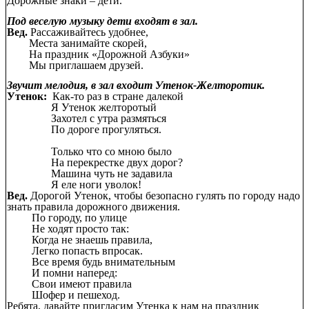
Дорожные знаки – дети.
Под веселую музыку дети входят в зал.
Вед.
Рассаживайтесь удобнее,
Места занимайте скорей,
На праздник «Дорожной Азбуки»
Мы приглашаем друзей.
Звучит мелодия, в зал входит Утенок-Желторотик.
Утенок:
Как-то раз в стране далекой
Я Утенок желторотый
Захотел с утра размяться
По дороге прогуляться.
Только что со мною было
На перекрестке двух дорог?
Машина чуть не задавила
Я еле ноги уволок!
Вед.
Дорогой Утенок, чтобы безопасно гулять по городу надо
знать правила дорожного движения.
По городу, по улице
Не ходят просто так:
Когда не знаешь правила,
Легко попасть впросак.
Все время будь внимательным
И помни наперед:
Свои имеют правила
Шофер и пешеход.
Ребята, давайте пригласим Утенка к нам на праздник