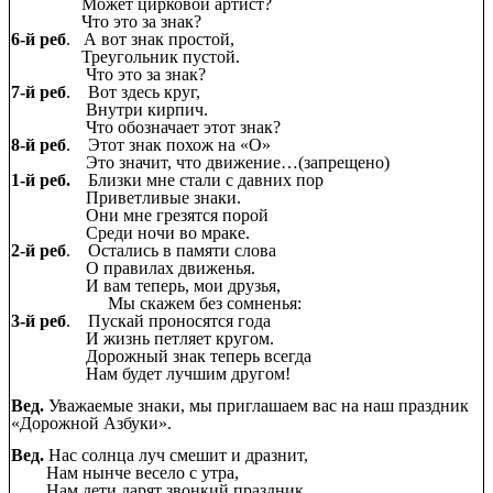
Может цирковой артист?
Что это за знак?
6-й реб
. А вот знак простой,
Треугольник пустой.
Что это за знак?
7-й реб
. Вот здесь круг,
Внутри кирпич.
Что обозначает этот знак?
8-й реб
. Этот знак похож на «О»
Это значит, что движение…(запрещено)
1-й реб.
Близки мне стали с давних пор
Приветливые знаки.
Они мне грезятся порой
Среди ночи во мраке.
2-й реб
. Остались в памяти слова
О правилах движенья.
И вам теперь, мои друзья,
Мы скажем без сомненья:
3-й реб
. Пускай проносятся года
И жизнь петляет кругом.
Дорожный знак теперь всегда
Нам будет лучшим другом!
Вед.
Уважаемые знаки, мы приглашаем вас на наш праздник
«Дорожной Азбуки».
Вед.
Нас солнца луч смешит и дразнит,
Нам нынче весело с утра,
Нам дети дарят звонкий праздник