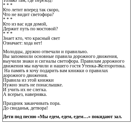
Только там, где переход?
* * *
Кто летит вперед так скоро,
Что не видит светофора?
* * *
Кто из вас идя домой,
Держит путь по мостовой?
* * *
Знает кто, что красный свет
Означает: хода нет!
Молодцы, дружно отвечали и правильно.
Вы запомнили основные правила дорожного движения,
выучили знаки и сигналы светофора. Правилам дорожного
движения мы научили и нашего гостя Утенка-Желторотика.
На память я хочу подарить вам книжки о правилах
дорожного движения.
Правила из этой книжки
Нужно знать не понаслышке.
И учить их не слегка.
А всерьез, наверняка.
Праздник заканчивать пора.
До свиданья, детвора!
Дети под песню «Мы едем, едем, едем…» покидают зал.