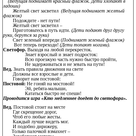
(Ведущая поднимает красный флажок. Дети хлопают в
ладоши)
Желтый свет засветил
(Ведущая поднимает желтый
флажок)
Подождите - нет пути!
Желтый свет засветил –
Приготовьтесь в путь идти.
(Дети подают друг другу
руки, берутся за
руки)
Свет зеленый впереди (
Поднимает зеленый флажок)
Вот теперь переходи!
(Дети топают ногами).
Светофор.
Выходя на любой перекресток.
Знает взрослый и знает подросток:
Всю проезжую часть нужно быстро пройти,
Не задерживаться и не зевать на пути!
Вед.
Знать правила движения на свете
Должны все взрослые и дети.
Говорит нам постовой:
Постовой:
Не гоняй на мостовой!
Эй, ребята-малыши,
Кататься быстро не спеши!
Проводится игра «Кто медленнее доедет до светофора».
Вед.
Постовой стоит на месте
Где скрещение дорог,
Чтоб его любые жесты.
Каждый лучше видеть мог.
И подобно дирижеру,
Только палочкой взмахнет –