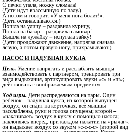
С печки упала, ножку сломала!
(Дети идут врассыпную по залу.)
А потом и говорит: «У меня нога болит!».
(Дети останавливаются.)
Пошла на улицу – раздавила курицу,
Пошла на базар – раздавила самовар!
Вышла на лужайку – испугала зайку!
(Дети продолжают движение, напрягая сначала
левую, а потом правую ногу, прихрамывают.)
НАСОС И НАДУВНАЯ КУКЛА
Цель.
Умение напрягать и расслаблять мышцы
взаимодействовать с партнером, тренировать три
вида выдыхания, артикулировать звуки «с» и «ш»;
действовать с воображаемым предметом.
Ход игры.
Дети распределяются на пары. Один
ребенок – надувная кукла, из которой выпущен
воздух, он сидит на корточках, все мышцы
расслаблены, руки и голова опущены; второй –
«накачивает» воздух в куклу с помощью насоса;
наклоняясь вперед, при каждом нажатии на «рычаг»,
он выдыхает воздух со звуком «с-с-с-с» (второй вид