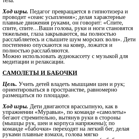
тела.
Ход игры.
Педагог превращается в гипнотизера и
проводит «сеанс усыпления»; делая характерные
плавные движения руками, он говорит: «Спите,
спите, спите…Ваши голова, руки и ноги становятся
тяжелыми, глаза закрываются, вы полностью
расслабляетесь и слышите шум морских волн». Дети
постепенно опускаются на ковер, ложатся и
полностью расслабляются.
Можно использовать аудиокассету с музыкой для
медитации и релаксации.
САМОЛЕТЫ И БАБОЧКИ
Цель.
Учить детей владеть мышцами шеи и рук;
ориентироваться в пространстве, равномерно
размещаться по площадке.
Ход игры.
Дети двигаются врассыпную, как в
упражнении «Муравьи», по команде «самолеты»
бегают стремительно, вытянув руки в стороны
(мышцы рук, шеи и корпуса напряжены); по
команде «бабочки» переходят на легкий бег, делая
руками плавные взмахи, голова мягко