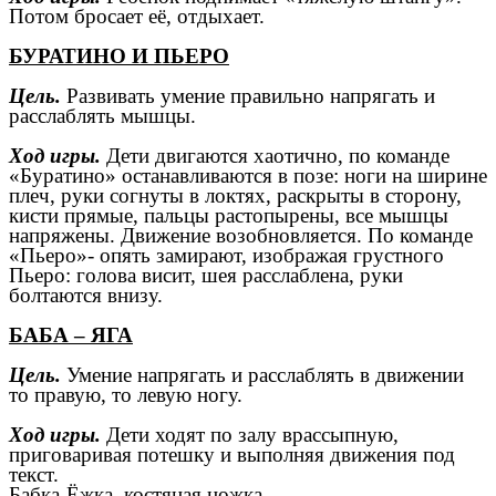
Потом бросает её, отдыхает.
БУРАТИНО И ПЬЕРО
Цель.
Развивать умение правильно напрягать и
расслаблять мышцы.
Ход игры.
Дети двигаются хаотично, по команде
«Буратино» останавливаются в позе: ноги на ширине
плеч, руки согнуты в локтях, раскрыты в сторону,
кисти прямые, пальцы растопырены, все мышцы
напряжены. Движение возобновляется. По команде
«Пьеро»- опять замирают, изображая грустного
Пьеро: голова висит, шея расслаблена, руки
болтаются внизу.
БАБА – ЯГА
Цель.
Умение напрягать и расслаблять в движении
то правую, то левую ногу.
Ход игры.
Дети ходят по залу врассыпную,
приговаривая потешку и выполняя движения под
текст.
Бабка-Ёжка, костяная ножка,