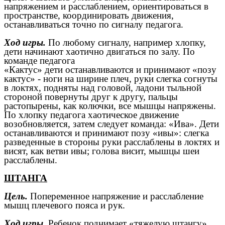
напряжением и расслаблением, ориентироваться в
пространстве, координировать движения,
останавливаться точно по сигналу педагога.
Ход игры.
По любому сигналу, например хлопку,
дети начинают хаотично двигаться по залу. По
команде педагога
«Кактус» дети останавливаются и принимают «позу
кактус» - ноги на ширине плеч, руки слегка согнуты
в локтях, подняты над головой, ладони тыльной
стороной повернуты друг к другу, пальцы
растопырены, как колючки, все мышцы напряжены.
По хлопку педагога хаотическое движение
возобновляется, затем следует команда: «Ива». Дети
останавливаются и принимают позу «ивы»: слегка
разведенные в стороны руки расслаблены в локтях и
висят, как ветви ивы; голова висит, мышцы шеи
расслаблены.
ШТАНГА
Цель.
Попеременное напряжение и расслабление
мышц плечевого пояса и рук.
Ход игры.
Ребенок поднимает «тяжелую штангу».