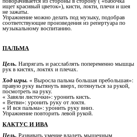
поворачивается из стороны в сторону ( «бабочка
ищет красивый цветок»), кисти, локти, плечи и шея
не зажаты.
Упражнение можно делать под музыку, подобрав
соответствующие произведения из репертуара по
музыкальному воспитанию.
ПАЛЬМА
Цель.
Напрягать и расслаблять попеременно мышцы
рук в кистях, локтях и плечах.
Ход игры.
« Выросла пальма большая пребольшая»:
правую руку вытянуть вверх, потянуться за рукой,
посмотреть на руку.
« Завяли листочки»: уронить кисть.
« Ветви»: уронить руку от локтя.
« И вся пальма»: уронить руку вниз.
Упражнение повторить левой рукой.
КАКТУС И ИВА
Цель.
Развивать умение владеть мышечным