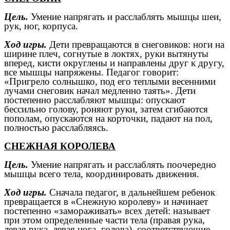
Цель.
Умение напрягать и расслаблять мышцы шеи,
рук, ног, корпуса.
Ход игры.
Дети превращаются в снеговиков: ноги на
ширине плеч, согнутые в локтях, руки вытянуты
вперед, кисти округлены и направлены друг к другу,
все мышцы напряжены. Педагог говорит:
«Пригрело солнышко, под его теплыми весенними
лучами снеговик начал медленно таять». Дети
постепенно расслабляют мышцы: опускают
бессильно голову, роняют руки, затем сгибаются
пополам, опускаются на корточки, падают на пол,
полностью расслабляясь.
СНЕЖНАЯ КОРОЛЕВА
Цель.
Умение напрягать и расслаблять поочередно
мышцы всего тела, координировать движения.
Ход игры.
Сначала педагог, в дальнейшем ребенок
превращается в «Снежную королеву» и начинает
постепенно «замораживать» всех детей: называет
при этом определенные части тела (правая рука,
левая рука, левая нога, голова), соответствующие