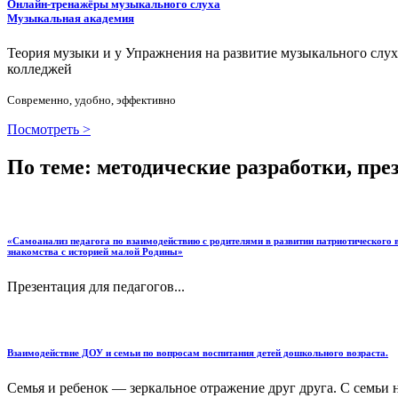
Онлайн-тренажёры музыкального слуха
Музыкальная академия
Теория музыки и у
У
пражнения на развитие музыкального слу
колледжей
Современно, удобно, эффективно
Посмотреть >
По теме: методические разработки, пр
«Самоанализ педагога по взаимодействию с родителями в развитии патриотического 
знакомства с историей малой Родины»
Презентация для педагогов...
Взаимодействие ДОУ и семьи по вопросам воспитания детей дошкольного возраста.
Семья и ребенок — зеркальное отражение друг друга. С семьи н