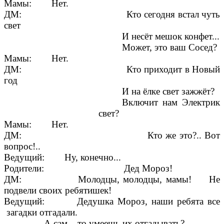
Мамы: Нет.
ДМ: Кто сегодня встал чуть
свет
И несёт мешок конфет...
Может, это ваш Сосед?
Мамы: Нет.
ДМ: Кто приходит в Новый
год
И на ёлке свет зажжёт?
Включит нам Электрик
свет?
Мамы: Нет.
ДМ: Кто же это?.. Вот
вопрос!..
Ведущий: Ну, конечно...
Родители: Дед Мороз!
ДМ: Молодцы, молодцы, мамы! Не
подвели своих ребятишек!
Ведущий: Дедушка Мороз, наши ребята все
загадки отгадали.
А сам – то умеешь их отгадывать?