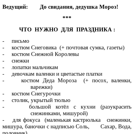
Ведущий: До свидания, дедушка Мороз!
***
ЧТО НУЖНО ДЛЯ ПРАЗДНИКА :
- письмо
- костюм Снеговика (+ почтовая сумка, газеты)
- костюм Снежной Королевы
- снежки
- лопатки мальчикам
- девочкам валенки и цветастые платки
- костюм Деда Мороза (+ посох, валенки,
варежки)
- костюм Снегурочки
- столик, укрытый тюлью
- большой котёл с кухни (разукрасить
снежинками, мишурой)
- для фокуса (маленькая кастрюлька снежинки,
мишура, баночки с надписью Соль, Сахар, Вода,
половник)