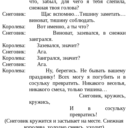
что, забыл, для чего я тебя слепила,
снежная твоя голова?
Снеговик: Щас вспомню…Тишину заметать…
виноват, тишину соблюдать.
Королева: Вот именно, а ты что?
Снеговик: Виноват, зазевался, в снежки
заигрался.
Королева: Зазевался, значит?
Снеговик: Ага.
Королева: Заигрался, значит?
Снеговик: Ага.
Королева: Ну, берегись. Не бывать вашему
празднику! Всех могу я погубить и в
сосульку превратить. Никакого веселья,
никакого смеха, только тишина…
Снеговик, кружись,
кружись,
И в сосульку
превратись!
(Снеговик кружится и застывает на месте. Снежная
королева, холодно смеясь, уходит)