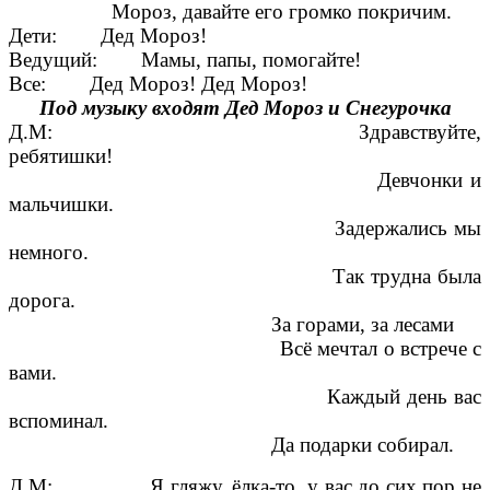
Мороз, давайте его громко покричим.
Дети: Дед Мороз!
Ведущий: Мамы, папы, помогайте!
Все: Дед Мороз! Дед Мороз!
Под музыку входят Дед Мороз и Снегурочка
Д.М: Здравствуйте,
ребятишки!
Девчонки и
мальчишки.
Задержались мы
немного.
Так трудна была
дорога.
За горами, за лесами
Всё мечтал о встрече с
вами.
Каждый день вас
вспоминал.
Да подарки собирал.
Д.М: Я гляжу, ёлка-то у вас до сих пор не