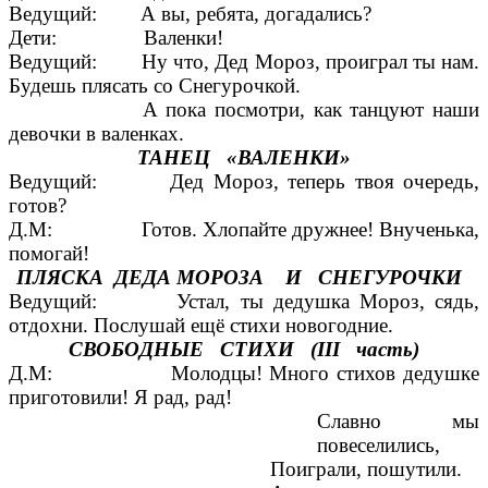
Ведущий: А вы, ребята, догадались?
Дети: Валенки!
Ведущий: Ну что, Дед Мороз, проиграл ты нам.
Будешь плясать со Снегурочкой.
А пока посмотри, как танцуют наши
девочки в валенках.
ТАНЕЦ «ВАЛЕНКИ»
Ведущий: Дед Мороз, теперь твоя очередь,
готов?
Д.М: Готов. Хлопайте дружнее! Внученька,
помогай!
ПЛЯСКА ДЕДА МОРОЗА И СНЕГУРОЧКИ
Ведущий: Устал, ты дедушка Мороз, сядь,
отдохни. Послушай ещё стихи новогодние.
СВОБОДНЫЕ СТИХИ (III часть)
Д.М: Молодцы! Много стихов дедушке
приготовили! Я рад, рад!
Славно мы
повеселились,
Поиграли, пошутили.