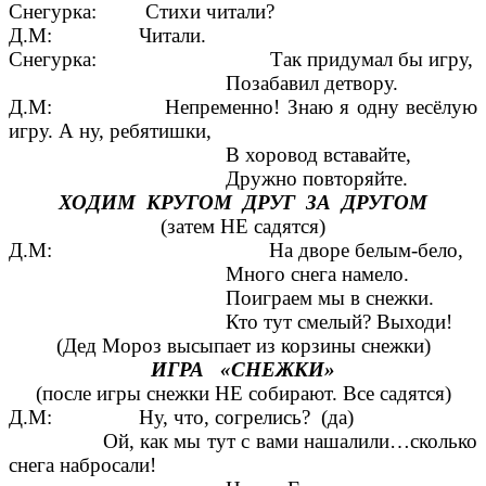
Снегурка: Стихи читали?
Д.М: Читали.
Снегурка: Так придумал бы игру,
Позабавил детвору.
Д.М: Непременно! Знаю я одну весёлую
игру. А ну, ребятишки,
В хоровод вставайте,
Дружно повторяйте.
ХОДИМ КРУГОМ ДРУГ ЗА ДРУГОМ
(затем НЕ садятся)
Д.М: На дворе белым-бело,
Много снега намело.
Поиграем мы в снежки.
Кто тут смелый? Выходи!
(Дед Мороз высыпает из корзины снежки)
ИГРА «СНЕЖКИ»
(после игры снежки НЕ собирают. Все садятся)
Д.М: Ну, что, согрелись? (да)
Ой, как мы тут с вами нашалили…сколько
снега набросали!