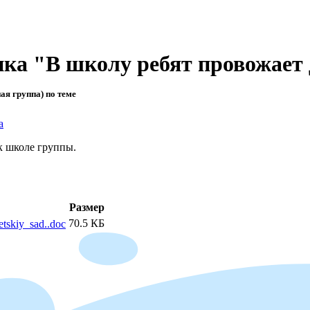
ка "В школу ребят провожает 
ая группа) по теме
а
к школе группы.
Размер
70.5 КБ
tskiy_sad..doc