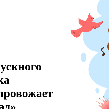
ускного
ка
провожает
ад»