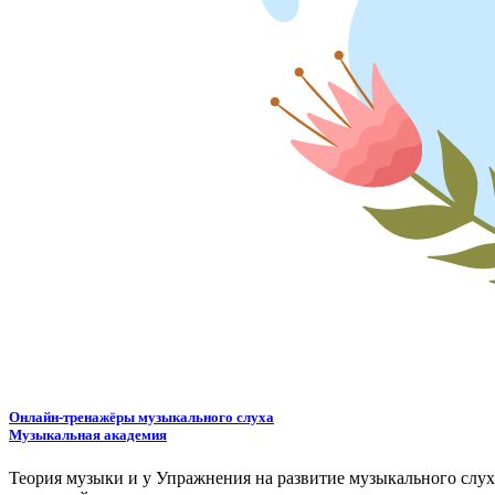
Онлайн-тренажёры музыкального слуха
Музыкальная академия
Теория музыки и у
У
пражнения на развитие музыкального слу