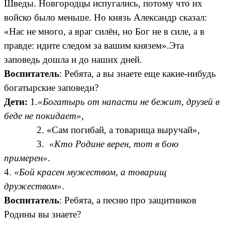
Шведы. Новгородцы испугались, потому что их
войско было меньше. Но князь Александр сказал:
«Нас не много, а враг силён, но Бог не в силе, а в
правде: идите следом за вашим князем».Эта
заповедь дошла и до наших дней.
Воспитатель
: Ребята, а вы знаете еще какие-нибудь
богатырские заповеди?
Дети:
1.
«Богатырь от напасти не бежит, друзей в
беде не покидает»
,
2. «Сам погибай, а товарища выручай»,
3.
«Кто Родине верен, тот в бою
примерен»
.
4.
«Бой красен мужеством, а товарищ
дружеством»
.
Воспитатель
: Ребята, а песню про защитников
Родины вы знаете?