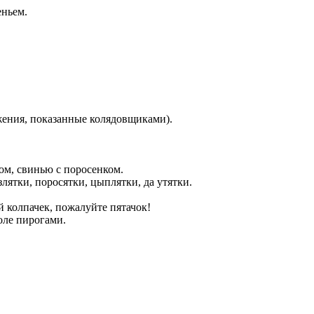
еньем.
ения, показанные колядовщиками).
ом, свинью с поросенком.
злятки, поросятки, цыплятки, да утятки.
й колпачек, пожалуйте пятачок!
оле пирогами.