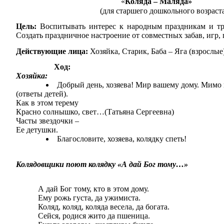
«
Коляда – Маляда»
(для старшего дошкольного возраста
Цель:
Воспитывать интерес к народным праздникам и тра
Создать праздничное настроение от совместных забав, игр, 
Действующие лица:
Хозяйка, Старик, Баба – Яга (взрослые
Ход:
Хозяйка:
Добрый день, хозяева! Мир вашему дому. Мимо 
(ответы детей).
Как в этом терему
Красно солнышко, свет…(Татьяна Сергеевна)
Часты звездочки –
Ее детушки.
Благословите, хозяева, колядку спеть!
Колядовщики поют колядку «А дай Бог тому…»
А дай Бог тому, кто в этом дому.
Ему рожь густа, да ужимиста.
Коляд, коляд, коляда весела, да богата.
Сейся, родися жито да пшеница.