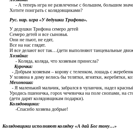
- А теперь игра не развлеченье с большим, большим знач
Хотите поиграть с колядовщиками?
Рус. нар. игра «У дедушки Трифона».
У дедушки Трифона семеро детей
Семеро детей и все сыновья.
Они не пьют, не едят,
Все на нас глядят.
И все делают вот так…(дети выполняют танцевальные движ
Хозяйка:
- Коляда, коляда, что хозяевам принесла?
Курочка:
- Добрым хозяевам – корову с теленком, лошадь с жеребенк
У хозяина в дому велись бы телятки, ягнятки, жеребятки, ко
Мехоноша:
- Я маленький мальчик, забрался в чуланчик, надел красны
Уродись пшеничка, горох чечевичка на поле снопами, на ст
(дети дарят колядовщикам подарки).
Колядовщики:
-Спасибо хозяева добрые!
Колядовщики исполняют колядку «А дай Бог тому…»