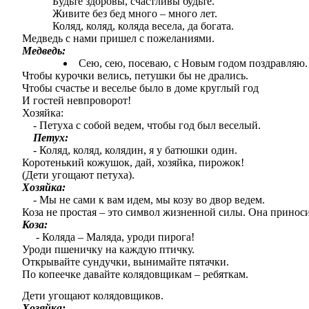
Будьте здоровы, счастливы будьте.
Живите без бед много – много лет.
Коляд, коляд, коляда весела, да богата.
Медведь с нами пришел с пожеланиями.
Медведь:
Сею, сею, посеваю, с Новым годом поздравляю.
Чтобы курочки велись, петушки бы не дрались.
Чтобы счастье и веселье было в доме круглый год
И гостей невпроворот!
Хозяйка:
- Петуха с собой ведем, чтобы год был веселый.
Петух:
- Коляд, коляд, колядин, я у батюшки один.
Коротенький кожушок, дай, хозяйка, пирожок!
(Дети угощают петуха).
Хозяйка:
- Мы не сами к вам идем, мы козу во двор ведем.
Коза не простая – это символ жизненной силы. Она приносит
Коза:
- Коляда – Маляда, уроди пирога!
Уроди пшеничку на каждую птичку.
Открывайте сундучки, вынимайте пятачки.
По копеечке давайте колядовщикам – ребяткам.
Дети угощают колядовщиков.
Хозяйка: