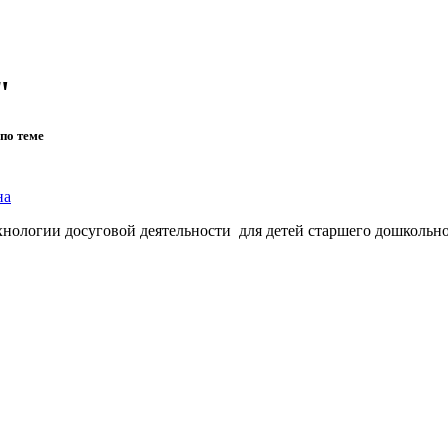
"
по теме
на
нологии досуговой деятельности для детей старшего дошкольно