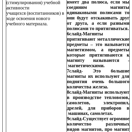
имеет два полюса, если мы
(стимулирования) учебной
соединим магниты
активности
одинаковыми полюсами то
учащихся (воспитанников) в
они будут отскакивать друг
ходе освоения нового
от друга, а если разными
учебного материала.
полюсами то притягиваться.
6слайд-Магниты
притягивают металлические
предметы – это называется
магнетизмом, а предметы
которые притягиваются к
магниту называются -
магнетическими.
7слайд- Это большие
магниты их используют для
поднятия очень большого
количества железа.
8слайд-Магниты используют
в производстве тепловозов,
самолетов, электропил,
дрелей, для приборов в
машинах, самолетах.
9слайд-Существует огромное
количество различных
видов магнитов, про магнит