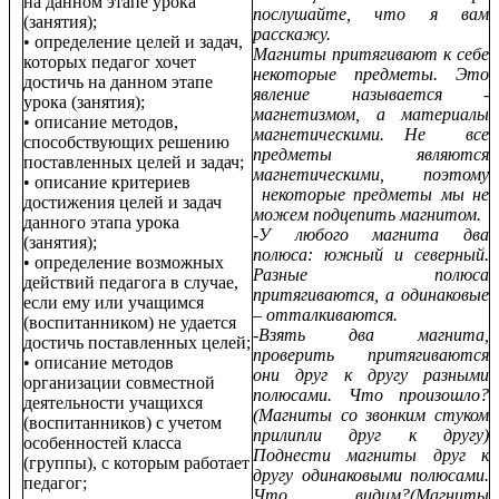
на данном этапе урока
послушайте, что я вам
(занятия);
расскажу.
• определение целей и задач,
Магниты притягивают к себе
которых педагог хочет
некоторые предметы. Это
достичь на данном этапе
явление называется -
урока (занятия);
магнетизмом, а материалы
• описание методов,
магнетическими. Не все
способствующих решению
предметы являются
поставленных целей и задач;
магнетическими, поэтому
• описание критериев
некоторые предметы мы не
достижения целей и задач
можем подцепить магнитом.
данного этапа урока
-У любого магнита два
(занятия);
полюса: южный и северный.
• определение возможных
Разные полюса
действий педагога в случае,
притягиваются, а одинаковые
если ему или учащимся
– отталкиваются.
(воспитанником) не удается
-Взять два магнита,
достичь поставленных целей;
проверить притягиваются
• описание методов
они друг к другу разными
организации совместной
полюсами. Что произошло?
деятельности учащихся
(Магниты со звонким стуком
(воспитанников) с учетом
прилипли друг к другу)
особенностей класса
Поднести магниты друг к
(группы), с которым работает
другу одинаковыми полюсами.
педагог;
Что видим?(Магниты