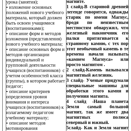
магните.
урока (занятия);
1 слайд-В стариной древней
• изложение основных
легенде говорится, однажды
положений нового учебного
старик по имени Магнус,
материала, который должен
бродя по неизвестным
быть освоен учащимися
местностям обнаружил, что
(воспитанниками);
железный наконечник его
• описание форм и методов
палки притягивается к
изложения (представления)
странному камню, с тех пор
нового учебного материала;
этот необычный камень в те
• описание основных форм и
времена начали называть
методов организации
«камнем Магнуса» или
индивидуальной и
просто магнитом .
групповой деятельности
2 слайд-Камень назывался
учащихся (воспитанников) с
магнитный железняк.
учетом особенностей класса
3 слайд- Ученые придумали
(группы), в котором работает
специальные машины для
педагог;
обработки этого камня и
• описание критериев
получения магнита.
определения уровня
4 слайд -Наша планета
внимания и интереса
Земля самый большой
учащихся (воспитанников) к
магнит, так же имеет два
излагаемому педагогом
магнитных полюса
учебному материалу;
северный и южный.
• описание методов
5слайд- Как и Земля магнит
мотивирования