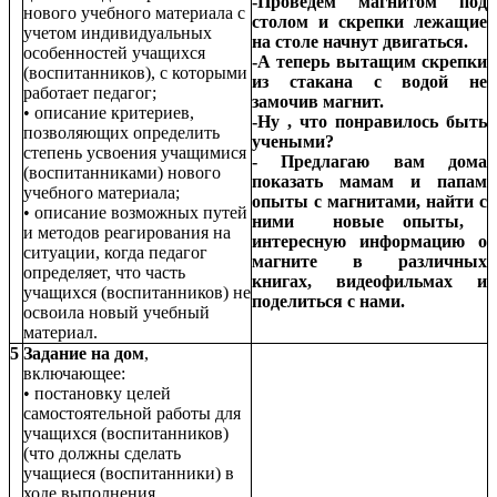
-Проведем магнитом под
нового учебного материала с
столом и скрепки лежащие
учетом индивидуальных
на столе начнут двигаться.
особенностей учащихся
-А теперь вытащим скрепки
(воспитанников), с которыми
из стакана с водой не
работает педагог;
замочив магнит.
• описание критериев,
-Ну , что понравилось быть
позволяющих определить
учеными?
степень усвоения учащимися
- Предлагаю вам дома
(воспитанниками) нового
показать мамам и папам
учебного материала;
опыты с магнитами, найти с
• описание возможных путей
ними новые опыты,
и методов реагирования на
интересную информацию о
ситуации, когда педагог
магните в различных
определяет, что часть
книгах, видеофильмах и
учащихся (воспитанников) не
поделиться с нами.
освоила новый учебный
материал.
5
Задание на дом
,
включающее:
• постановку целей
самостоятельной работы для
учащихся (воспитанников)
(что должны сделать
учащиеся (воспитанники) в
ходе выполнения