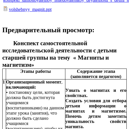
konspekt_samostoyatelnoy_issledovatelskoy_deyatelnosti_s_detmi_
volshebnyy_magnit.ppt
Предварительный просмотр:
Конспект самостоятельной
исследовательской деятельности с детьми
старшей группы на тему « Магниты и
магнетизм»
Этапы работы
Содержание этапа
(заполняется педагогом)
1
Организационный момент
,
включающий:
Узнать о магнитах и его
• постановку цели, которая
свойствах.
должна быть достигнута
Создать условия для отбора
учащимися
детьми информации о
(воспитанниками) на данном
магнитах и магнетизме.
этапе урока (занятия), что
Помочь детям заметить
должно быть сделано
уникальность свойств
учащимися
магнита.
(воспитанниками), чтобы их