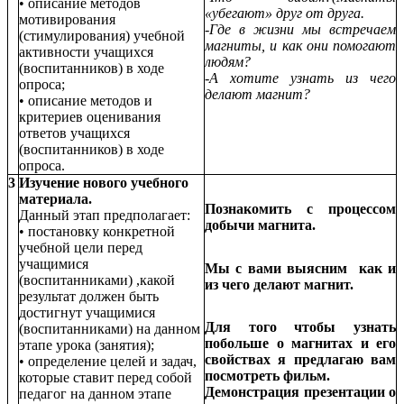
• описание методов
«убегают» друг от друга.
мотивирования
-Где в жизни мы встречаем
(стимулирования) учебной
магниты, и как они помогают
активности учащихся
людям?
(воспитанников) в ходе
-А хотите узнать из чего
опроса;
делают магнит?
• описание методов и
критериев оценивания
ответов учащихся
(воспитанников) в ходе
опроса.
3
Изучение нового учебного
материала.
Познакомить с процессом
Данный этап предполагает:
добычи магнита.
• постановку конкретной
учебной цели перед
учащимися
Мы с вами выясним как и
(воспитанниками) ,какой
из чего делают магнит.
результат должен быть
достигнут учащимися
Для того чтобы узнать
(воспитанниками) на данном
побольше о магнитах и его
этапе урока (занятия);
свойствах я предлагаю вам
• определение целей и задач,
посмотреть фильм.
которые ставит перед собой
Демонстрация презентации о
педагог на данном этапе