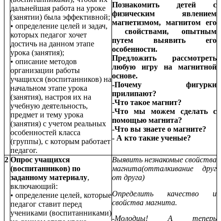
Познакомить детей с
дальнейшая работа на уроке
физическим явлением
(занятии) была эффективной;
магнетизмом, магнитом его
• определение целей и задач,
свойствами, опытным
которых педагог хочет
путем выявить его
достичь на данном этапе
особенности.
урока (занятия);
Предложить рассмотреть
• описание методов
любую игру на магнитной
организации работы
основе.
учащихся (воспитанников) на
-Почему фигурки
начальном этапе урока
прилипают?
(занятия), настроя их на
-Что такое магнит?
учебную деятельность,
-Что мы можем сделать с
предмет и тему урока
помощью магнита?
(занятия) с учетом реальных
-Что вы знаете о магните?
особенностей класса
- А кто такие ученые?
(группы), с которым работает
педагог.
2
Опрос учащихся
Выявить незнакомые свойства
(воспитанников) по
магнита(отталкивание друг
заданному материалу
,
от друга)
включающий:
Определить качество и
• определение целей, которые
свойства магнита.
педагог ставит перед
учениками (воспитанниками)
-Молодцы! А теперь