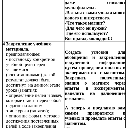
даже снимают
мультфильмы.
-Вот мы с вами узнали много
нового и интересного.
-Что такое магнит?
-Для чего он нужен?
-Где его используют?
Вы правы, молодцы!!!
4
Закрепление учебного
материала
,
Создать условия для
предполагающее:
обобщения и закрепления
• постановку конкретной
полученной информации
учебной цели перед
путем проведения опытов и
учащимися
экспериментов с магнитом.
(воспитанниками) ,какой
Закрепить полученные
результат должен быть
знания о магните через
достигнут на данном этапе
опыты и эксперименты,
урока (занятия);
нацелить на дальнейшее
• определение целей и задач,
познание.
которые ставит перед собой
педагог на данном
А теперь я предлагаю вам
этапе урока (занятия);
самим превратится в
• описание форм и методов
ученых и проделать опыты с
достижения поставленных
магнитом.
целей в ходе закрепления