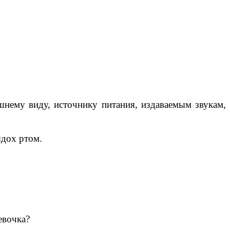
шнему виду, источнику питания, издаваемым звукам,
ыдох ртом.
евочка?