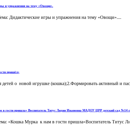
игры и упражнения на тему «Овощи».
Тема: Дидактические игры и упражнения на тему «Овощи»....
гости пришёл»
детей о новой игрушке (кошка);2.Формировать активный и пасс
 нам в гости пришла» Воспитатель Титус Лидия Ивановна МАДОУ ЦРР детский сад №14 
Тема: «Кошка Мурка к нам в гости пришла»Воспитатель Титус 