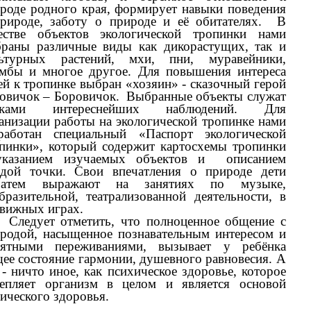
роде родного края, формирует навыки поведения
рироде, заботу о природе и её обитателях. В
естве объектов экологической тропинки нами
раны различные виды как дикорастущих, так и
льтурных растений, мхи, пни, муравейники,
мбы и многое другое. Для повышения интереса
ей к тропинке выбран «хозяин» - сказочный герой
овичок – Боровичок. Выбранные объекты служат
чками интереснейших наблюдений. Для
анизации работы на экологической тропинке нами
работан специальный «Паспорт экологической
пинки», который содержит картосхемы тропинки
указанием изучаемых объектов и описанием
дой точки. Свои впечатления о природе дети
тем выражают на занятиях по музыке,
бразительной, театрализованной деятельности, в
вижных играх.
едует отметить, что полноценное общение с
родой, насыщенное познавательным интересом и
иятными переживаниями, вызывает у ребёнка
ее состояние гармонии, душевного равновесия. А
 - ничто иное, как психическое здоровье, которое
епляет организм в целом и является основой
ического здоровья.