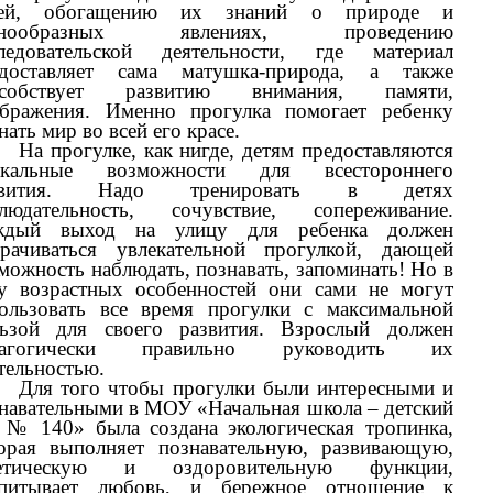
тей, обогащению их знаний о природе и
знообразных явлениях, проведению
следовательской деятельности, где материал
едоставляет сама матушка-природа, а также
особствует развитию внимания, памяти,
бражения. Именно прогулка помогает ребенку
нать мир во всей его красе.
На прогулке, как нигде, детям предоставляются
икальные возможности для всестороннего
звития. Надо тренировать в детях
блюдательность, сочувствие, сопереживание.
ждый выход на улицу для ребенка должен
рачиваться увлекательной прогулкой, дающей
можность наблюдать, познавать, запоминать! Но в
у возрастных особенностей они сами не могут
ользовать все время прогулки с максимальной
льзой для своего развития. Взрослый должен
дагогически правильно руководить их
тельностью.
Для того чтобы прогулки были интересными и
навательными в МОУ «Начальная школа – детский
 № 140» была создана экологическая тропинка,
орая выполняет познавательную, развивающую,
тетическую и оздоровительную функции,
спитывает любовь, и бережное отношение к