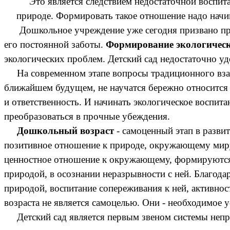
Это является следствием недостаточной воспитат
природе. Формировать такое отношение надо начина
Дошкольное учреждение уже сегодня призвано прояв
его постоянной заботы.
Формирование экологическ
экологических проблем. Детский сад недостаточно у
На современном этапе вопросы традиционного взаим
ближайшем будущем, не научатся бережно относится к
и ответственность. И начинать экологическое воспита
преобразоваться в прочные убеждения.
Дошкольный возраст
- самоценный этап в развит
позитивное отношение к природе, окружающему миру.
ценностное отношение к окружающему, формируются 
природой, в осознании неразрывности с ней. Благод
природой, воспитание сопереживания к ней, активно
возраста не является самоцелью. Они - необходимое
Детский сад является первым звеном системы непрер