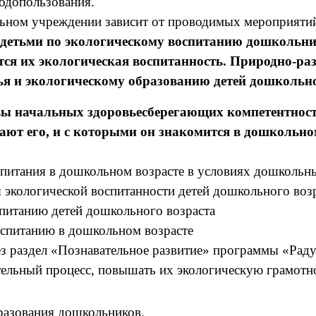
одопользования.
ом учреждении зависит от проводимых мероприятий 
детьми по экологическому воспитанию дошкольнико
тся их экологическая воспитанность. Природно-ра
ья и экологическому образованию детей дошкольно
 начальных здоровьесберегающих компетентносте
т его, и с которыми он знакомится в дошкольном 
спитания в дошкольном возрасте в условиях дошкольн
 экологической воспитанности детей дошкольного воз
спитанию детей дошкольного возраста
оспитанию в дошкольном возрасте
з раздел «Познавательное развитие» программы «Раду
тельный процесс, повышать их экологическую грамотн
бразования дошкольников.