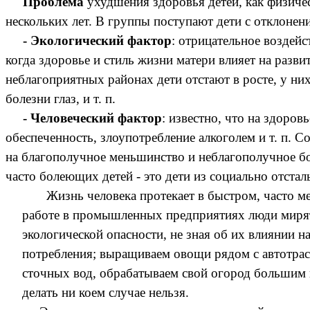
Проблема
ухудшения здоровья детей, как физиче
нескольких лет. В группы поступают дети с отклонен
- Экологический фактор
: отрицательное воздейс
когда здоровье и стиль жизни матери влияет на разв
неблагоприятных районах дети отстают в росте, у ни
болезни глаз, и т. п.
- Человеческий фактор
: известно, что на здоро
обеспеченность, злоупотребление алкоголем и т. п. С
на благополучное меньшинство и неблагополучное бо
часто болеющих детей - это дети из социально отстал
Жизнь человека протекает в быстром, часто меня
работе в промышленных предприятиях люди мирят
экологической опасности, не зная об их влиянии 
потребления; выращиваем овощи рядом с автотрасс
сточных вод, обрабатываем свой огород большим 
делать ни коем случае нельзя.