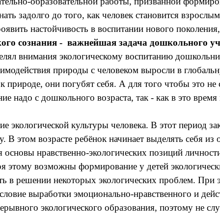
ельно-образовательной работы, призванной формиров
ть задолго до того, как человек становится взрослым 
ить настойчивость в воспитании нового поколения, 
ого сознания - важнейшая
задача дошкольного уч
делял внимания экологическому воспитанию дошкольни
одействия природы с человеком выросли в глобальну
 природе, они погубят себя. А для того чтобы это не
ние надо с дошкольного возраста, так - как в это вре
ие экологической культуры человека. В этот период з
 В этом возрасте ребёнок начинает выделять себя из
основы нравственно-экологических позиций личности,
аря этому возможны формирование у детей экологическ
сть в решении некоторых экологических проблем. При 
 условие выработки эмоционально-нравственного и дей
ывного экологического образования, поэтому не слу