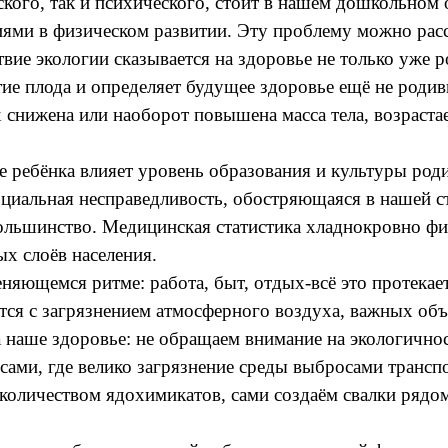
ского, так и психического, стоит в нашем дошкольном
иями в физическом развитии. Эту проблему можно расс
твие экологии сказывается на здоровье не только уже 
итие плода и определяет будущее здоровье ещё не роди
х снижена или наоборот повышена масса тела, возраст
вье ребёнка влияет уровень образования и культуры род
оциальная несправедливость, обостряющаяся в нашей ст
льшинство. Медицинская статистика хладнокровно фик
ых слоёв населения.
ющемся ритме: работа, быт, отдых-всё это протекае
ся с загрязнением атмосферного воздуха, важных об
на наше здоровье: не обращаем внимание на экологично
ами, где велико загрязнение среды выбросами транспо
количеством ядохимикатов, сами создаём свалки рядом