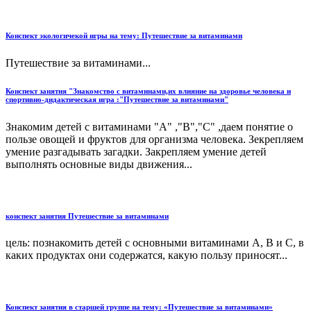
Конспект экологичекой игры на тему: Путешествие за витаминами
Путешествие за витаминами...
Конспект занятия "Знакомство с витаминами,их влияние на здоровье человека и
спортивно-дидактическая игра :"Путешествие за витаминами"
Знакомим детей с витаминами "А" ,"В","С" ,даем понятие о
пользе овощей и фруктов для организма человека. Зекрепляем
умение разгадывать загадки. Закрепляем умение детей
выполнять основные виды движения...
конспект занятия Путешествие за витаминами
цель: познакомить детей с основными витаминами А, В и С, в
каких продуктах они содержатся, какую пользу приносят...
Конспект занятия в старшей группе на тему: «Путешествие за витаминами»