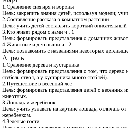
1.Сравнение снегиря и вороны
Цель: закрепить знания детей, используя модели; учи
2.Составление рассказа о комнатном растении
Цель: учить детей составлять короткий описательный 
3.Кто живет рядом с нами ч . 1
Цель: формировать представления о домашних животн
4.Животные и детеныши ч . 2
Цель: познакомить с названиями некоторых детеныш
Апрель
1.Сравнение дерева и кустарника
Цель: формировать представления о том, что дерево и 
стебель-ствол, а у кустарника много стеблей).
2.Путешествие в весенний лес
Цель: формировать представления детей о весенних и
животных.
3.Лошадь и жеребенок
Цель: учить узнавать на картине лошадь, отличать о
жеребенком.
4.Зеленые гости
Цель: дать представление о семенах, о конкретных ра