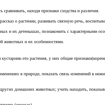
ть сравнивать, находя признаки сходства и различия.
рассказ о растении, развивать связную речь, воспитыв
ых и их детенышах, познакомить с характерными особ
ей животных и их особенностями.
кустарник-это растения, у них общие признаки(корень, 
зменениях в природе, показать связь изменений в неж
т других домашних животных; учить находить, показыва
стениях (овощах)