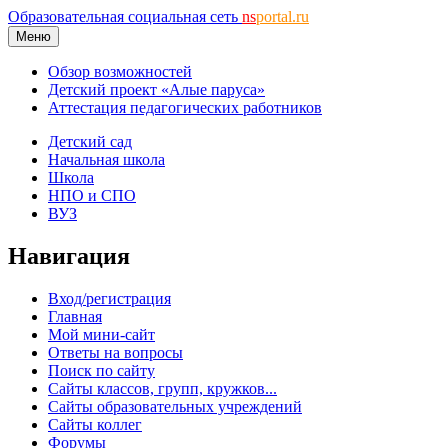
Образовательная социальная сеть
ns
portal.ru
Меню
Обзор возможностей
Детский проект «Алые паруса»
Аттестация педагогических работников
Детский сад
Начальная школа
Школа
НПО и СПО
ВУЗ
Навигация
Вход/регистрация
Главная
Мой мини-сайт
Ответы на вопросы
Поиск по сайту
Сайты классов, групп, кружков...
Сайты образовательных учреждений
Сайты коллег
Форумы