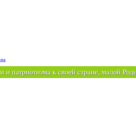
вна
и и патриотизма к своей стране, малой Род