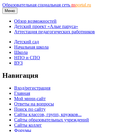
Образовательная социальная сеть
ns
portal.ru
Меню
Обзор возможностей
Детский проект «Алые паруса»
Аттестация педагогических работников
Детский сад
Начальная школа
Школа
НПО и СПО
ВУЗ
Навигация
Вход/регистрация
Главная
Мой мини-сайт
Ответы на вопросы
Поиск по сайту
Сайты классов, групп, кружков...
Сайты образовательных учреждений
Сайты коллег
Форумы