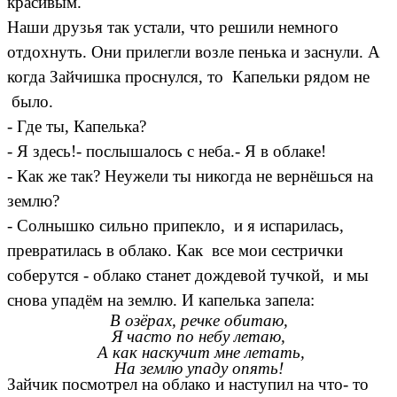
красивым.
Наши друзья так устали, что решили немного
отдохнуть. Они прилегли возле пенька и заснули. А
когда Зайчишка проснулся, то Капельки рядом не
было.
- Где ты, Капелька?
- Я здесь!- послышалось с неба.- Я в облаке!
- Как же так? Неужели ты никогда не вернёшься на
землю?
- Солнышко сильно припекло, и я испарилась,
превратилась в облако. Как все мои сестрички
соберутся - облако станет дождевой тучкой, и мы
снова упадём на землю. И капелька запела:
В озёрах, речке обитаю,
Я часто по небу летаю,
А как наскучит мне летать,
На землю упаду опять!
Зайчик посмотрел на облако и наступил на что- то