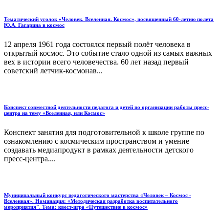
Тематический уголок «Человек. Вселенная. Космос», посвященный 60-летию полета
Ю.А. Гагарина в космос
12 апреля 1961 года состоялся первый полёт человека в
открытый космос. Это событие стало одной из самых важных
вех в истории всего человечества. 60 лет назад первый
советский летчик-космонав...
Конспект совместной деятельности педагога и детей по организации работы пресс-
центра на тему «Вселенная, или Космос»
Конспект занятия для подготовительной к школе группе по
ознакомлению с космическим пространством и умение
создавать медиапродукт в рамках деятельности детского
пресс-центра....
Муниципальный конкурс педагогического мастерства «Человек – Космос -
Вселенная». Номинация: «Методическая разработка воспитательного
мероприятия". Тема: квест-игра «Путешествие в космос»