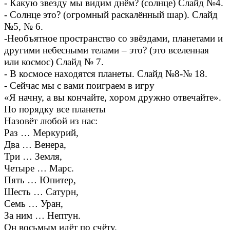
- Какую звезду мы видим днём? (солнце) Слайд №4.
- Солнце это? (огромный раскалённый шар). Слайд
№5, № 6.
-Необъятное пространство со звёздами, планетами и
другими небесными телами – это? (это вселенная
или космос) Слайд № 7.
- В космосе находятся планеты. Слайд №8-№ 18.
- Сейчас мы с вами поиграем в игру
«Я начну, а вы кончайте, хором дружно отвечайте».
По порядку все планеты
Назовёт любой из нас:
Раз … Меркурий,
Два … Венера,
Три … Земля,
Четыре … Марс.
Пять … Юпитер,
Шесть … Сатурн,
Семь … Уран,
За ним … Нептун.
Он восьмым идёт по счёту.