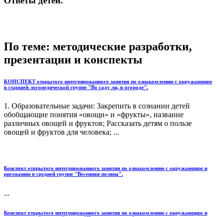
Ответы детей.
По теме: методические разработки,
презентации и конспекты
КОНСПЕКТ открытого интегрированного занятия по ознакомлению с окружающим
в старшей логопедической группе "Во саду ли, в огороде".
1. Образовательные задачи: Закрепить в сознании детей
обобщающие понятия «овощи» и «фрукты», название
различных овощей и фруктов; Рассказать детям о пользе
овощей и фруктов для человека; ...
Конспект открытого интегрированного занятия по ознакомлению с окружающим и
рисованию в средней группе "Весенняя поляна".
...
Конспект открытого интегрированного занятия по ознакомлению с окружающим и