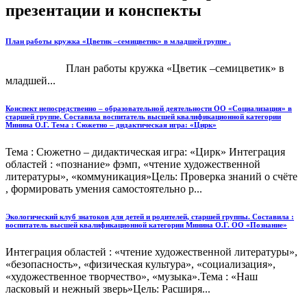
презентации и конспекты
План работы кружка «Цветик –семицветик» в младшей группе .
План работы кружка «Цветик –семицветик» в
младшей...
Конспект непосредственно – образовательной деятельности ОО «Социализация» в
старшей группе. Составила воспитатель высшей квалификационной категории
Минина О.Г. Тема : Сюжетно – дидактическая игра: «Цирк»
Тема : Сюжетно – дидактическая игра: «Цирк» Интеграция
областей : «познание» фэмп, «чтение художественной
литературы», «коммуникация»Цель: Проверка знаний о счёте
, формировать умения самостоятельно р...
Экологический клуб знатоков для детей и родителей, старшей группы. Составила :
воспитатель высшей квалификационной категории Минина О.Г. ОО «Познание»
Интеграция областей : «чтение художественной литературы»,
«безопасность», «физическая культура», «социализация»,
«художественное творчество», «музыка».Тема : «Наш
ласковый и нежный зверь»Цель: Расширя...