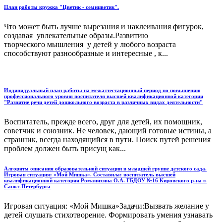
План работы кружка "Цветик - семицветик".
Что может быть лучше вырезания и наклеивания фигурок,
создавая увлекательные образы.Развитию
творческого мышления у детей у любого возраста
способствуют разнообразные и интересные , к...
Индивидуальный план работы на межаттестационный период по повышению
профессионального уровня воспитателя высшей квалификационной категории
"Развитие речи детей дошкольного возраста в различных видах деятельности"
Воспитатель, прежде всего, друг для детей, их помощник,
советчик и союзник. Не человек, дающий готовые истины, а
странник, всегда находящийся в пути. Поиск путей решения
проблем должен быть присущ как...
Алгоритм описания образовательной ситуации в младшей группе детского сада.
Игровая ситуация: «Мой Мишка». Составила: воспитатель высшей
квалификационной категории Романихина О.А. ГБДОУ №16 Кировского р-на г.
Санкт-Петербурга
Игровая ситуация: «Мой Мишка»Задачи:Вызвать желание у
детей слушать стихотворение. Формировать умения узнавать