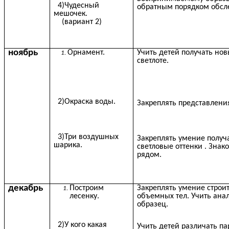
4)Чудесный
обратным порядком обсл
мешочек.
(вариант 2)
ноябрь
Орнамент.
Учить детей получать нов
светлоте.
2)Окраска воды.
Закреплять представления
3)Три воздушных
Закреплять умение получ
шарика.
светловые оттенки . Знак
рядом.
декабрь
Построим
Закреплять умение строи
лесенку.
объемных тел. Учить ан
образец.
2)У кого какая
Учить детей различать п