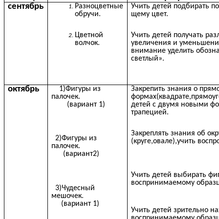
сентябрь
Разноцветные
Учить детей подбирать по
обручи.
щему цвет.
Цветной
Учить детей получать раз
волчок.
увеличения и уменьшения
внимание уделить обозн
светлый».
октябрь
1)Фигуры из
Закрепить знания о прям
палочек.
формах(квадрате,прямоуг
(вариант 1)
детей с двумя новыми ф
трапецией.
Закреплять знания об ок
2)Фигуры из
(круге,овале),учить восп
палочек.
(вариант2)
Учить детей выбирать фи
воспринимаемому образц
3)Чудесный
мешочек.
(вариант 1)
Учить детей зрительно на
воспринимаемому образц