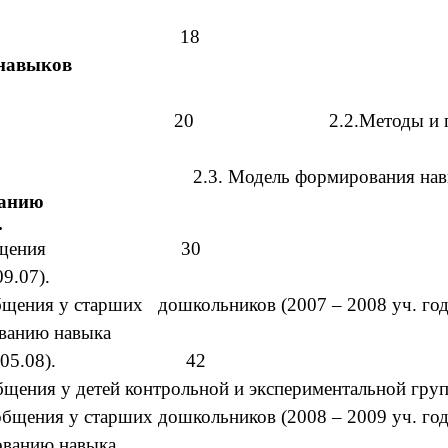
ограмм по теме
 навыков
ьской работы. 20 2.2.Методы и приемы 
аста. 2.3. Модель формирова
ванию
.
 навыка общения 30
9.07).
ию навыков общения у старших дошколь
ованию навыка
раста (28.05.08). 42
выков общения у детей контрольной и экспери
анию навыков общения у старших дошколь
ованию навыка