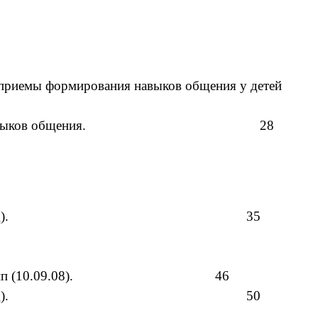
. 18
формирования навыков общения у детей
ния навыков общения. 28
ников (2007 – 2008 уч. год). 35
ментальной групп (10.09.08). 46
ников (2008 – 2009 уч. год). 50