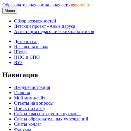
Образовательная социальная сеть
ns
portal.ru
Меню
Обзор возможностей
Детский проект «Алые паруса»
Аттестация педагогических работников
Детский сад
Начальная школа
Школа
НПО и СПО
ВУЗ
Навигация
Вход/регистрация
Главная
Мой мини-сайт
Ответы на вопросы
Поиск по сайту
Сайты классов, групп, кружков...
Сайты образовательных учреждений
Сайты коллег
Форумы