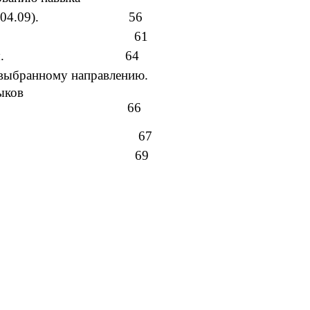
раста (27.04.09). 56
елями. 61
вающей среды. 64
огического опыта по выбранн
ыков
ого возраста. 66
ние.
67
итературы.
69