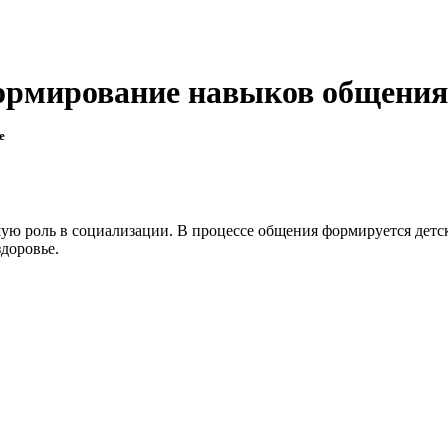
ормирование навыков общени
е
ю роль в социализации. В процессе общения формируется детск
здоровье.