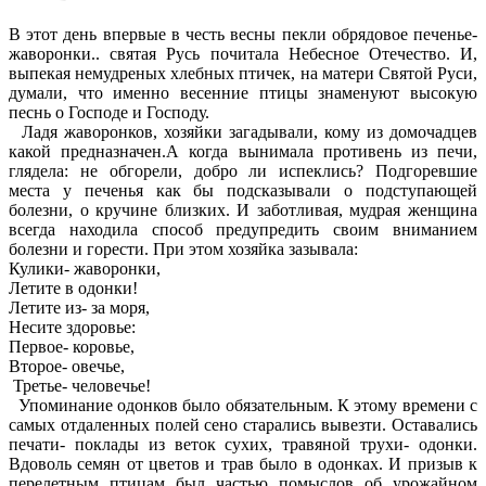
В этот день впервые в честь весны пекли обрядовое печенье-
жаворонки.. святая Русь почитала Небесное Отечество. И,
выпекая немудреных хлебных птичек, на матери Святой Руси,
думали, что именно весенние птицы знаменуют высокую
песнь о Господе и Господу.
Ладя жаворонков, хозяйки загадывали, кому из домочадцев
какой предназначен.А когда вынимала противень из печи,
глядела: не обгорели, добро ли испеклись? Подгоревшие
места у печенья как бы подсказывали о подступающей
болезни, о кручине близких. И заботливая, мудрая женщина
всегда находила способ предупредить своим вниманием
болезни и горести. При этом хозяйка зазывала:
Кулики- жаворонки,
Летите в одонки!
Летите из- за моря,
Несите здоровье:
Первое- коровье,
Второе- овечье,
Третье- человечье!
Упоминание одонков было обязательным. К этому времени с
самых отдаленных полей сено старались вывезти. Оставались
печати- поклады из веток сухих, травяной трухи- одонки.
Вдоволь семян от цветов и трав было в одонках. И призыв к
перелетным птицам был частью помыслов об урожайном