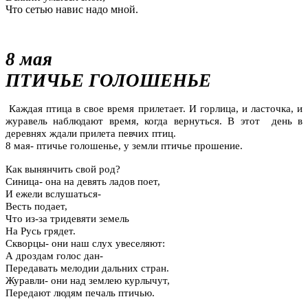
Что сетью навис надо мной.
8 мая
ПТИЧЬЕ ГОЛОШЕНЬЕ
Каждая птица в свое время прилетает. И горлица, и ласточка, и
журавель наблюдают время, когда вернуться. В этот день в
деревнях ждали прилета певчих птиц.
8 мая- птичье голошенье, у земли птичье прошение.
Как вынянчить свой род?
Синица- она на девять ладов поет,
И ежели вслушаться-
Весть подает,
Что из-за тридевяти земель
На Русь грядет.
Скворцы- они наш слух увеселяют:
А дроздам голос дан-
Передавать мелодии дальних стран.
Журавли- они над землею курлычут,
Передают людям печаль птичью.