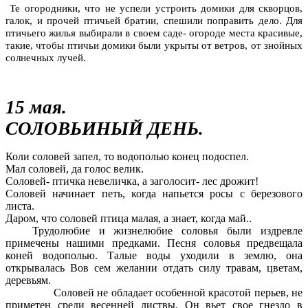
Те огородники, что не успели устроить домики для скворцов,
галок, и прочей птичьей братии, спешили поправить дело. Для
птичьего жилья выбирали в своем саде- огороде места красивые,
такие, чтобы птичьи домики были укрыты от ветров, от знойных
солнечных лучей.
15 мая.
СОЛОВЬИНЫЙ ДЕНЬ.
Коли соловей запел, то водополью конец подоспел.
Мал соловей, да голос велик.
Соловей- птичка невеличка, а заголосит- лес дрожит!
Соловей начинает петь, когда напьется росы с березового
листа.
Даром, что соловей птица малая, а знает, когда май..
Трудолюбие и жизнелюбие соловья были издревле
примечены нашими предками. Песня соловья предвещала
коней водополью. Талые воды уходили в землю, она
открывалась Вов сем желании отдать силу травам, цветам,
деревьям.
Соловей не обладает особенной красотой перьев, не
приметен среди весенней листвы. Он вьет свое гнездо в