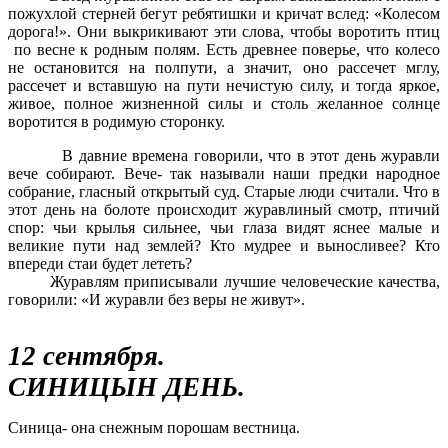
пожухлой стерней бегут ребятишки и кричат вслед: «Колесом
дорога!». Они выкрикивают эти слова, чтобы воротить птиц
по весне к родным полям. Есть древнее поверье, что колесо
не остановится на полпути, а значит, оно рассечет мглу,
рассечет и вставшую на пути нечистую силу, и тогда яркое,
живое, полное жизненной силы и столь желанное солнце
воротится в родимую сторонку.
В давние времена говорили, что в этот день журавли
вече собирают. Вече- так называли наши предки народное
собрание, гласный открытый суд. Старые люди считали. Что в
этот день на болоте происходит журавлиный смотр, птичий
спор: чьи крылья сильнее, чьи глаза видят яснее малые и
великие пути над землей? Кто мудрее и выносливее? Кто
впереди стаи будет лететь?
Журавлям приписывали лучшие человеческие качества,
говорили: «И журавли без веры не живут».
12 сентября.
СИНИЦЫН ДЕНЬ.
Синица- она снежным порошам вестница.