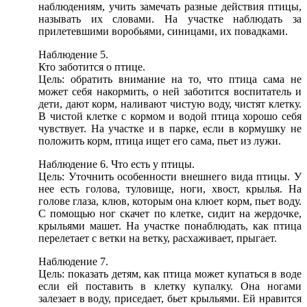
наблюдениям, учить замечать разные действия птицы,
называть их словами. На участке наблюдать за
прилетевшими воробьями, синицами, их повадками.
Наблюдение 5.
Кто заботится о птице.
Цель: обратить внимание на то, что птица сама не
может себя накормить, о ней заботится воспитатель и
дети, дают корм, наливают чистую воду, чистят клетку.
В чистой клетке с кормом и водой птица хорошо себя
чувствует. На участке и в парке, если в кормушку не
положить корм, птица ищет его сама, пьет из лужи.
Наблюдение 6. Что есть у птицы.
Цель: Уточнить особенности внешнего вида птицы. У
нее есть голова, туловище, ноги, хвост, крылья. На
голове глаза, клюв, которым она клюет корм, пьет воду.
С помощью ног скачет по клетке, сидит на жердочке,
крыльями машет. На участке понаблюдать, как птица
перелетает с ветки на ветку, расхаживает, прыгает.
Наблюдение 7.
Цель: показать детям, как птица может купаться в воде
если ей поставить в клетку купалку. Она ногами
залезает в воду, приседает, бьет крыльями. Ей нравится