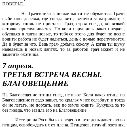
ПОВЕРЬЕ.
На Грачевника в новые лапти не обуваются. Грачи
выбирают деревья, где гнезда вить, веточки усматривают, к
которому гниль не пристала. Грач, строя гнездо, ко всякой
веточке прислушивается. Но коли нарушишь наказ предков,
обуешься в лапти новые, то тебя со этого дня будет по весне
водить: работа не будет ладиться, день с ночью перепутаются.
Да и будет за что. Ведь грая- добыча соколу. А когда ты шуму
наделаешь в новых лаптях, то за работой грач может и не
заметить охотника.
7 апреля.
ТРЕТЬЯ ВСТРЕЧА ВЕСНЫ.
БЛАГОВЕЩЕНИЕ
На Благовещение птицы гнезд не вьют. Коли какая птица на
Благовещение гнездо завьет, то крылья у нее ослабнут, и тогда
ей не летать, не порхать, век по земле ходить. Кукушка за то
без гнезда, что завила его на Благовещение.
Исстари на Руси было заведено в этот день давать волю
птицам, освобождать их от плена. Птицелов, птичий охотник,