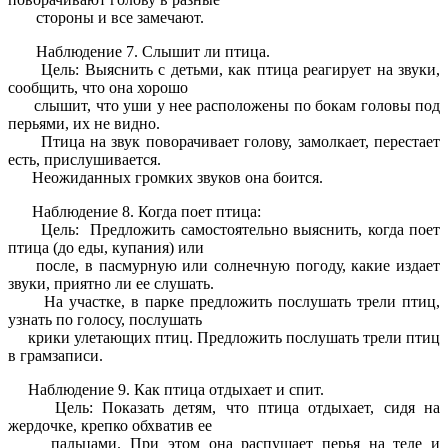
стороны и все замечают.
Наблюдение 7. Слышит ли птица.
Цель: Выяснить с детьми, как птица реагирует на звуки,
сообщить, что она хорошо
слышит, что уши у нее расположены по бокам головы под
перьями, их не видно.
Птица на звук поворачивает голову, замолкает, перестает
есть, прислушивается.
Неожиданных громких звуков она боится.
Наблюдение 8. Когда поет птица:
Цель: Предложить самостоятельно выяснить, когда поет
птица (до еды, купания) или
после, в пасмурную или солнечную погоду, какие издает
звуки, приятно ли ее слушать.
На участке, в парке предложить послушать трели птиц,
узнать по голосу, послушать
крики улетающих птиц. Предложить послушать трели птиц
в грамзаписи.
Наблюдение 9. Как птица отдыхает и спит.
Цель: Показать детям, что птица отдыхает, сидя на
жердочке, крепко обхватив ее
пальцами. При этом она распушает перья на теле и