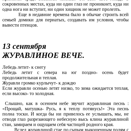
сокровенных местах, куда ни один глаз не проникнет, куда ни
одна нога ни вступит, ни один хищник не может пролезть.
Еще в недавние времена было в обычае строить всей
семьей домики для пернатых, создавать им условия, чтобы
вывести птенцов.
13 сентября
ЖУРАВЛИНОЕ ВЕЧЕ.
Лебедь летит- к снегу
Лебедь летит с севера на юг поздно- осень будет
продолжительная и теплая.
Журавли громко курлычут- к дождю
Если журавли осенью летят низко, то зима ожидается теплая,
если высоко- то холодная.
Слышно, как в осеннем небе звучит журавлиная песнь :
«Прощай, матушка- Русь, я к теплу потянусь!» Эта песнь
полна тоски. И когда бы ни привелось ее услышать, мы, не
отводя глаз разрезающего небесную высь клина журавлиной
стаи, замираем и ощущаем себя частицей родного края.
Вслед журавлиной стае по сырым выкошенным полям с