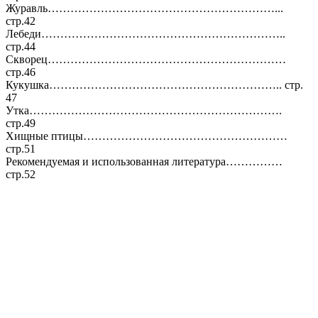
Журавль……………………………………………………...
стр.42
Лебеди………………………………………………………..
стр.44
Скворец………………………………………………………
стр.46
Кукушка…………………………………………………….. стр.
47
Утка………………………………………………………….
стр.49
Хищные птицы………………………………………………
стр.51
Рекомендуемая и использованная литература……………
стр.52