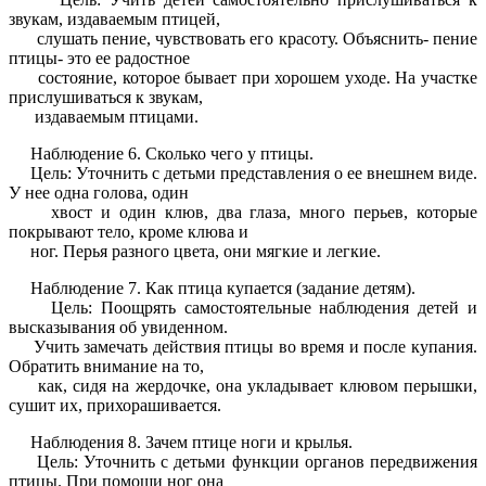
звукам, издаваемым птицей,
слушать пение, чувствовать его красоту. Объяснить- пение
птицы- это ее радостное
состояние, которое бывает при хорошем уходе. На участке
прислушиваться к звукам,
издаваемым птицами.
Наблюдение 6. Сколько чего у птицы.
Цель: Уточнить с детьми представления о ее внешнем виде.
У нее одна голова, один
хвост и один клюв, два глаза, много перьев, которые
покрывают тело, кроме клюва и
ног. Перья разного цвета, они мягкие и легкие.
Наблюдение 7. Как птица купается (задание детям).
Цель: Поощрять самостоятельные наблюдения детей и
высказывания об увиденном.
Учить замечать действия птицы во время и после купания.
Обратить внимание на то,
как, сидя на жердочке, она укладывает клювом перышки,
сушит их, прихорашивается.
Наблюдения 8. Зачем птице ноги и крылья.
Цель: Уточнить с детьми функции органов передвижения
птицы. При помощи ног она