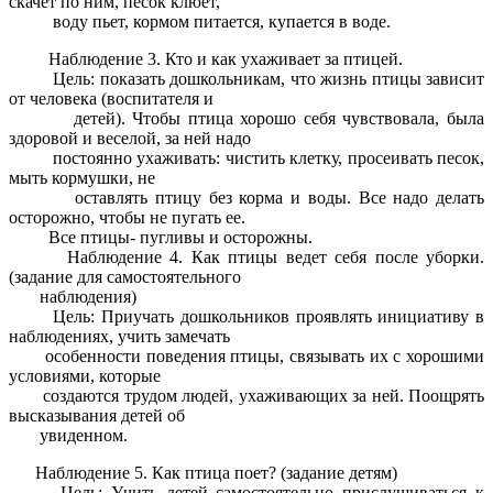
скачет по ним, песок клюет,
воду пьет, кормом питается, купается в воде.
Наблюдение 3. Кто и как ухаживает за птицей.
Цель: показать дошкольникам, что жизнь птицы зависит
от человека (воспитателя и
детей). Чтобы птица хорошо себя чувствовала, была
здоровой и веселой, за ней надо
постоянно ухаживать: чистить клетку, просеивать песок,
мыть кормушки, не
оставлять птицу без корма и воды. Все надо делать
осторожно, чтобы не пугать ее.
Все птицы- пугливы и осторожны.
Наблюдение 4. Как птицы ведет себя после уборки.
(задание для самостоятельного
наблюдения)
Цель: Приучать дошкольников проявлять инициативу в
наблюдениях, учить замечать
особенности поведения птицы, связывать их с хорошими
условиями, которые
создаются трудом людей, ухаживающих за ней. Поощрять
высказывания детей об
увиденном.
Наблюдение 5. Как птица поет? (задание детям)
Цель: Учить детей самостоятельно прислушиваться к