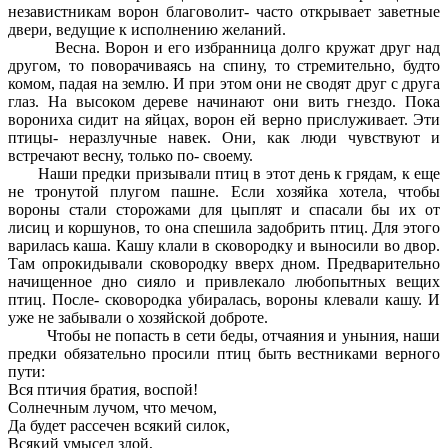
независтникам ворон благоволит- часто открывает заветные
двери, ведущие к исполнению желаний.
Весна. Ворон и его избранница долго кружат друг над
другом, то поворачиваясь на спину, то стремительно, будто
комом, падая на землю. И при этом они не сводят друг с друга
глаз. На высоком дереве начинают они вить гнездо. Пока
ворониха сидит на яйцах, ворон ей верно прислуживает. Эти
птицы- неразлучные навек. Они, как люди чувствуют и
встречают весну, только по- своему.
Наши предки призывали птиц в этот день к грядам, к еще
не тронутой плугом пашне. Если хозяйка хотела, чтобы
вороны стали сторожами для цыплят и спасали бы их от
лисиц и коршунов, то она спешила задобрить птиц. Для этого
варилась каша. Кашу клали в сковородку и выносили во двор.
Там опрокидывали сковородку вверх дном. Предварительно
начищенное дно сияло и привлекало любопытных вещих
птиц. После- сковородка убиралась, вороны клевали кашу. И
уже не забывали о хозяйской доброте.
Чтобы не попасть в сети беды, отчаяния и уныния, наши
предки обязательно просили птиц быть вестниками верного
пути:
Вся птичия братия, воспой!
Солнечным лучом, что мечом,
Да будет рассечен всякий силок,
Всякий умысел злой,