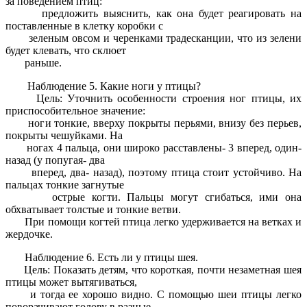
за поведением птиц:
предложить выяснить, как она будет реагировать на
поставленные в клетку коробки с
зеленым овсом и черенками традесканции, что из зелени
будет клевать, что склюет
раньше.
Наблюдение 5. Какие ноги у птицы?
Цель: Уточнить особенности строения ног птицы, их
приспособительное значение:
ноги тонкие, вверху покрыты перьями, внизу без перьев,
покрыты чешуйками. На
ногах 4 пальца, они широко расставлены- 3 вперед, один-
назад (у попугая- два
вперед, два- назад), поэтому птица стоит устойчиво. На
пальцах тонкие загнутые
острые когти. Пальцы могут сгибаться, ими она
обхватывает толстые и тонкие ветви.
При помощи когтей птица легко удерживается на ветках и
жердочке.
Наблюдение 6. Есть ли у птицы шея.
Цель: Показать детям, что короткая, почти незаметная шея
птицы может вытягиваться,
и тогда ее хорошо видно. С помощью шеи птицы легко
поворачивают голову в разные