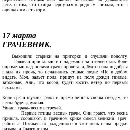
лете, о том, что птицы вернуться к родным гнездам, что в
одонках им есть корм.
17 марта
ГРАЧЕВНИК.
Выходили старики на пригорки и слушали подолгу.
Глядели пристально и с надеждой на птичьи стаи. Коли
опрометью над полями грачи пролетали, будто сила недобрая
гнала их прочь, то печалились старые люди: «Не к добру,
видать. Мол, зальет поля, придут на поля дожди гнилые,
затяжные. Али, что косой, будет косить ветер по первым
всходам».
Коли грачи шумно грают и прямо летят к своим гнездам, то
весна будет дружная.
Увидел грача- весну встречай.
Первые птицы весны- грачи. Они грают, что весна
пришла, сообщают. В грачином крике смысл великий. Грач-
работяга. Потому- то рожденного в этот день наша предки
называли Грачевником.