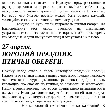
выносил клетки с птицами на Красную горку, расставлял в
ряды, а девушки и парни спешили выбрать себе птицу,
выкупить ее и своими руками выпустить на волю. На счастье,
На веру, что благою вестью может быть одарен каждый,
молящийся о своем заветном, самом насущном..
Позднее на Руси стали устраивать птичьи базары. На
Благовещение весь народ стекался на специально
устраивавшиеся в этот день птичьи торги, чтобы посмотреть,
как молодые и дети выкупают птиц и отпускают их в небо.
27 апреля.
ВОРОНИЙ ПРАЗДНИК.
ПТИЧЬИ ОБЕРЕГИ.
Почему народ отвел в своем календаре праздник ворону?
Издревле эта птица слыла вещим существом, тонким знатоком
человеческой натуры, умеющим распознать добро и зло,
карающим по- своему, по птичьи, за алчность, за жестокость.
Наши предки верили, что ворон сознательно вмешивается в
их жизнь. Если разгоняет над чей- то пашней или садом-
огородом других пичуг- неспроста. Какая- то вина, сильный
грех тяготеют над владельцем этих угодий.
Но каркающий не значит только карающий. К