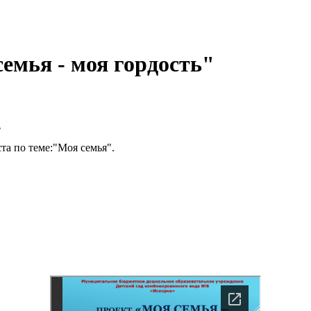
емья - моя гордость"
а
та по теме:"Моя семья".