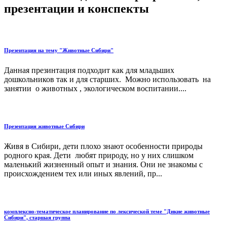
презентации и конспекты
Презентация на тему "Животные Сибири"
Данная презинтация подходит как для младьших
дошкольников так и для старших. Можно использовать на
занятии о животных , экологическом воспитании....
Презентация животные Сибири
Живя в Сибири, дети плохо знают особенности природы
родного края. Дети любят природу, но у них слишком
маленький жизненный опыт и знания. Они не знакомы с
происхождением тех или иных явлений, пр...
комплексно-тематическое планирование по лексической теме "Дикие животные
Сибири", старшая группа