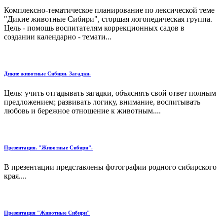
Комплексно-тематическое планирование по лексической теме
"Дикие животные Сибири", сторшая логопедическая группа.
Цель - помощь воспитателям коррекционных садов в
создании календарно - темати...
Дикие животные Сибири. Загадки.
Цель: учить отгадывать загадки, объяснять свой ответ полным
предложением; развивать логику, внимание, воспитывать
любовь и бережное отношение к животным....
Презентация. "Животные Сибири".
В презентации представлены фотографии родного сибирского
края....
Презентация "Животные Сибири"