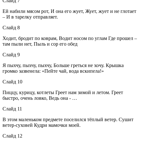
Слайд 7
Ей набили мясом рот, И она его жует, Жует, жует и не глотает
– И в тарелку отправляет.
Слайд 8
Ходит, бродит по коврам, Водит носом по углам Где прошел –
там пыли нет, Пыль и сор его обед
Слайд 9
Я пыхчу, пыхчу, пыхчу, Больше греться не хочу. Крышка
громко зазвенела: «Пейте чай, вода вскипела!»
Слайд 10
Пиццу, курицу, котлеты Греет нам зимой и летом. Греет
быстро, очень ловко, Ведь она - …
Слайд 11
В этом маленьком предмете поселился тёплый ветер. Сушит
ветер-суховей Кудри мамочки моей.
Слайд 12