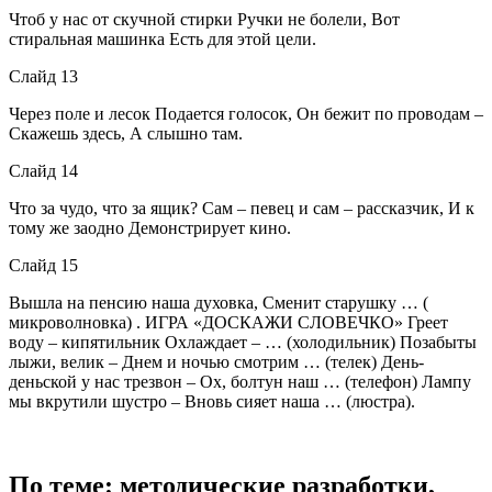
Чтоб у нас от скучной стирки Ручки не болели, Вот
стиральная машинка Есть для этой цели.
Слайд 13
Через поле и лесок Подается голосок, Он бежит по проводам –
Скажешь здесь, А слышно там.
Слайд 14
Что за чудо, что за ящик? Сам – певец и сам – рассказчик, И к
тому же заодно Демонстрирует кино.
Слайд 15
Вышла на пенсию наша духовка, Сменит старушку … (
микроволновка) . ИГРА «ДОСКАЖИ СЛОВЕЧКО» Греет
воду – кипятильник Охлаждает – … (холодильник) Позабыты
лыжи, велик – Днем и ночью смотрим … (телек) День-
деньской у нас трезвон – Ох, болтун наш … (телефон) Лампу
мы вкрутили шустро – Вновь сияет наша … (люстра).
По теме: методические разработки,