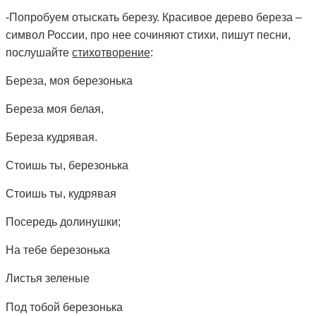
-
Попробуем отыскать березу
. Красивое дерево береза –
символ России, про нее сочиняют стихи, пишут песни,
послушайте
стихотворение
:
Береза, моя березонька
Береза моя белая,
Береза кудрявая.
Стоишь ты, березонька
Стоишь ты, кудрявая
Посередь долинушки;
На тебе березонька
Листья зеленые
Под тобой березонька