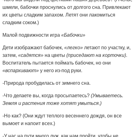
шмели, бабочки проснулись от долгого сна. Привлекают
их цветы сладким запахом. Летят они лакомиться
сладким соком.)
Малой подвижности игра
«Бабочки»
Дети изображают бабочек,
«легко»
летают по участку, и,
затем,
«садятся»
на цветы
(приседают на корточки)
.
Воспитатель пытается поймать бабочек, но они
«вспархивают»
у него из-под руки.
-
Природа пробудилась от зимнего сна
.
-Что делаете вы, когда просыпаетесь?
(Умываетесь.
Земля и растения тоже хотят умыться.)
-Но как? (Они ждут теплого
весеннего дождя
, он все
вымоет и напоит всех.)
-У нас на пути много луж, как нам пройти, чтобы не