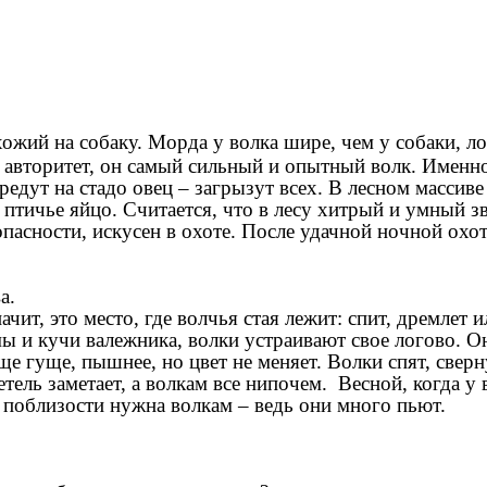
хожий на собаку. Морда у волка шире, чем у собаки, л
й авторитет, он самый сильный и опытный волк. Именн
дут на стадо овец – загрызут всех. В лесном массиве
, птичье яйцо. Считается, что в лесу хитрый и умный зве
 опасности, искусен в охоте. После удачной ночной ох
а.
чит, это место, где волчья стая лежит: спит, дремлет 
мы и кучи валежника, волки устраивают свое логово. 
ще гуще, пышнее, но цвет не меняет. Волки спят, све
ель заметает, а волкам все нипочем. Весной, когда у
 поблизости нужна волкам – ведь они много пьют.