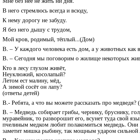
Мне без неё не жить ни дня.
В него стремлюсь всегда и всюду,
К нему дорогу не забуду.
Я без него дышу с трудом,
Мой кров, родимый, тёплый...(Дом)
В. – У каждого человека есть дом, а у животных как 
В. – Сегодня мы поговорим о жилище некоторых жи
Кто в лесу глухом живёт,
Неуклюжий, косолапый?
Летом ест малину, мёд,
А зимой сосёт он лапу?
(ответы детей)
В.- Ребята, а что вы можете рассказать про медведя? 
В. – Медведь собирает грибы, чернику, бруснику, го
муравейник, то разворошит его, всунет туда свой яз
пчелиным медком любит полакомиться медведь. Они з
заметит мишка рыбину, так мощным ударом сильной л