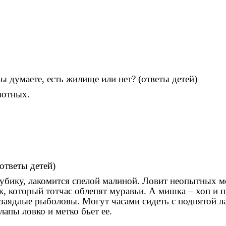
вы думаете, есть жилище или нет? (ответы детей)
вотных.
(ответы детей)
лубику, лакомится спелой малиной. Ловит неопытных мо
ык, который тотчас облепят муравьи. А мишка – хоп и
аядлые рыболовы. Могут часами сидеть с поднятой лап
апы ловко и метко бьет ее.