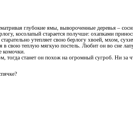
матривая глубокие ямы, вывороченные деревья – сосны
ерлогу, косолапый старается получше: охапками прино
тарательно утепляет свою берлогу хвоей, мхом, сухим
я в свою теплую мягкую постель. Любит он во сне лап
е комочки.
ом, тогда станет он похож на огромный сугроб. Ни за ч
спячке?