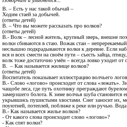
Поворчит и улыбнется...
В. – Есть у нас такой обычай –
Ходим стаей за добычей.
(ответы детей)
В. – Что вы можете рассказать про волков?
(ответы детей)
В.- Волк – лесной житель, крупный зверь, внешне по
волки сбиваются в стаю. Вожак стаи – непререкаемы
неслышно подкрадываются волки к деревне. Если набре
вся и всех смести на своём пути – съесть зайца, птицу
волк тоже достаточно умён – всегда ловко уходит от
В. – Как называется жилище волков?
(ответы детей)
Воспитатель показывает иллюстрацию волчьего логов
В.- Слово «логово» происходит от слова «лежать». Зна
чащобе леса, где путь охотнику преграждают бурело
замерзшего болота. К зиме волчья шуба становится е
укрывшись пушистыми хвостами. Снег заносит их, мет
поуютней, потеплей, поближе к реке или ручью. Вода
В.- Как называется жилье волков?
- От какого слова происходит слово «логово»?
- Как спят волки?