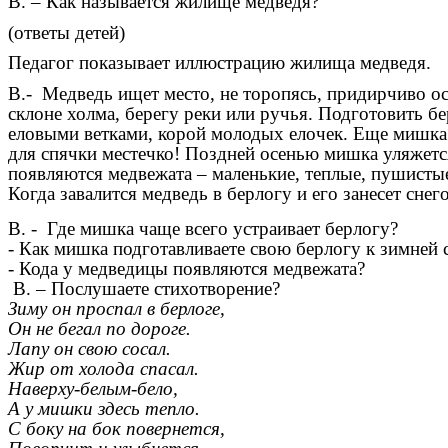
В. – Как называется жилище медведя?
(ответы детей)
Педагог показывает иллюстрацию жилища медведя.
В.- Медведь ищет место, не торопясь, придирчиво ос
склоне холма, берегу реки или ручья. Подготовить б
еловыми ветками, корой молодых елочек. Еще мишка с
для спячки местечко! Поздней осенью мишка уляжетс
появляются медвежата – маленькие, теплые, пушисты
Когда завалится медведь в берлогу и его занесет снег
В. - Где мишка чаще всего устраивает берлогу?
- Как мишка подготавливаете свою берлогу к зимней 
- Кода у медведицы появляются медвежата?
В. – Послушаете стихотворение?
Зиму он проспал в берлоге,
Он не бегал по дороге.
Лапу он свою сосал.
Жир от холода спасал.
Наверху-белым-бело,
А у мишки здесь тепло.
С боку на бок повернется,