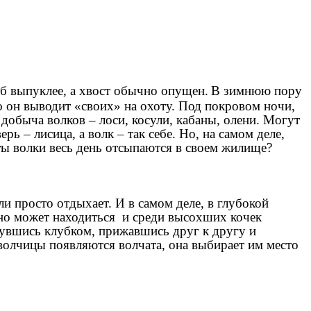
об выпуклее, а хвост обычно опущен.
В зимнюю пору
о он выводит «своих» на охоту. Под покровом ночи,
 добыча волков – лоси, косули, кабаны, олени. Могут
рь – лисица, а волк – так себе. Но, на самом деле,
оты волки весь день отсыпаются в своем жилище?
или просто отдыхает. И в самом деле, в глубокой
Оно может находиться и среди высохших кочек
рнувшись клубком, прижавшись друг к другу и
 волчицы появляются волчата, она выбирает им место