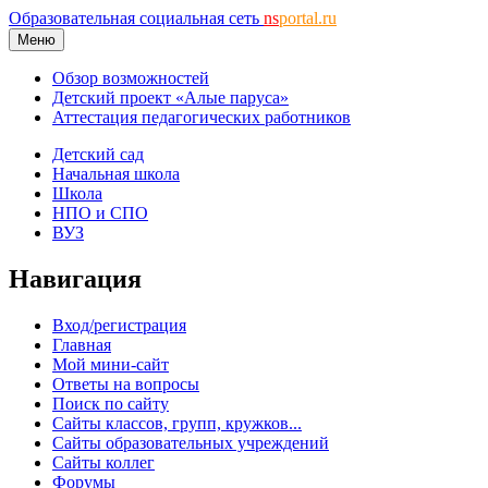
Образовательная социальная сеть
ns
portal.ru
Меню
Обзор возможностей
Детский проект «Алые паруса»
Аттестация педагогических работников
Детский сад
Начальная школа
Школа
НПО и СПО
ВУЗ
Навигация
Вход/регистрация
Главная
Мой мини-сайт
Ответы на вопросы
Поиск по сайту
Сайты классов, групп, кружков...
Сайты образовательных учреждений
Сайты коллег
Форумы