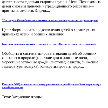
деятельности с детьми старшей группы. Цель: Познакомить
детей с новым приемом нетрадиционного рисования—
принты из листьев. Задачи:...
"По следам Осени"конспект занятия познавательное развитие старшая группа
Цель: Формировать представления детей о характерных
признаках осени и осенних явлениях....
Конспект игрового занятия в старшей группе «Осень, осень в гости просим!»
Обобщить и систематизировать знания детей об осенних
явлениях в природе (короткие дни и длинные ночи,
моросящие затяжные дожди, листопад, слякоть, снижение
температуры воздуха). Конкретизировать предс...
Конспект ООД по познавательному развитиюв старшей группе Зимующие птицы
нашей местности
Тема: Зимующие птицы...