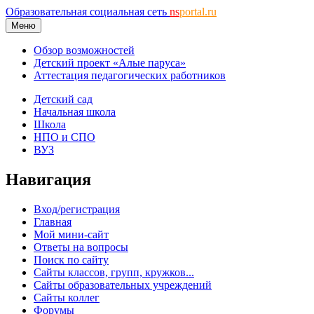
Образовательная социальная сеть
ns
portal.ru
Меню
Обзор возможностей
Детский проект «Алые паруса»
Аттестация педагогических работников
Детский сад
Начальная школа
Школа
НПО и СПО
ВУЗ
Навигация
Вход/регистрация
Главная
Мой мини-сайт
Ответы на вопросы
Поиск по сайту
Сайты классов, групп, кружков...
Сайты образовательных учреждений
Сайты коллег
Форумы