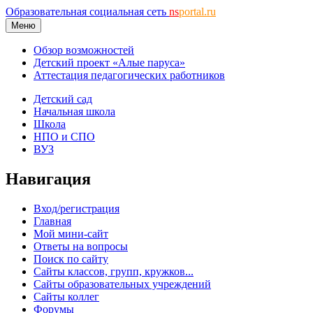
Образовательная социальная сеть
ns
portal.ru
Меню
Обзор возможностей
Детский проект «Алые паруса»
Аттестация педагогических работников
Детский сад
Начальная школа
Школа
НПО и СПО
ВУЗ
Навигация
Вход/регистрация
Главная
Мой мини-сайт
Ответы на вопросы
Поиск по сайту
Сайты классов, групп, кружков...
Сайты образовательных учреждений
Сайты коллег
Форумы