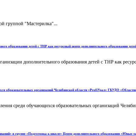
ой группой "Мастерилка"...
ого образования детей с ТНР как ресурсный центр дополнительного образования детей
ганизации дополнительного образования детей с ТНР как ресур
хся образовательных организаций Челябинской области «ProfiУрал» ГБУДО «Областно
ления среди обучающихся образовательных организаций Челяби
не знаний» в группе «Подготовка к школе» Центр дополнительного образования «Юные 