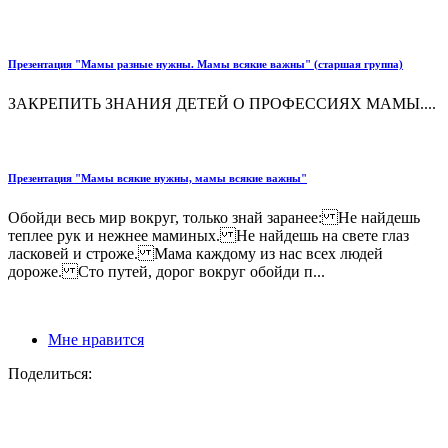
Презентация "Мамы разные нужны. Мамы всякие важны" (старшая группа)
ЗАКРЕПИТЬ ЗНАНИЯ ДЕТЕЙ О ПРОФЕССИЯХ МАМЫ....
Презентация "Мамы всякие нужны, мамы всякие важны"
Обойди весь мир вокруг, только знай заранее: Не найдешь
теплее рук и нежнее маминых. Не найдешь на свете глаз
ласковей и строже. Мама каждому из нас всех людей
дороже. Сто путей, дорог вокруг обойди п...
Мне нравится
Поделиться: