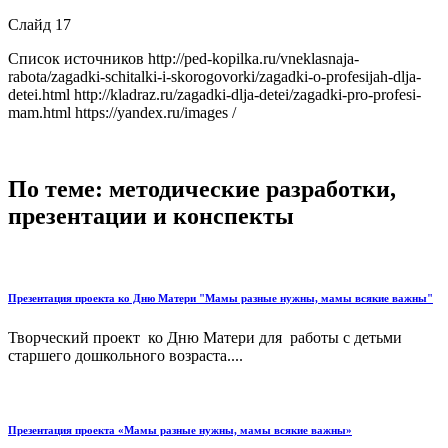
Слайд 17
Список источников http://ped-kopilka.ru/vneklasnaja-
rabota/zagadki-schitalki-i-skorogovorki/zagadki-o-profesijah-dlja-
detei.html http://kladraz.ru/zagadki-dlja-detei/zagadki-pro-profesi-
mam.html https://yandex.ru/images /
По теме: методические разработки,
презентации и конспекты
Презентация проекта ко Дню Матери "Мамы разные нужны, мамы всякие важны"
Творческий проект ко Дню Матери для работы с детьми
старшего дошкольного возраста....
Презентация проекта «Мамы разные нужны, мамы всякие важны»