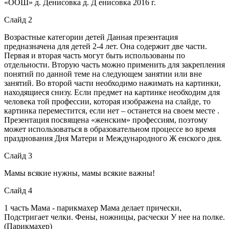
«ООШ» д. Денисовка д. Д енисовка 2016 г.
Слайд 2
Возрастные категории детей Данная презентация
предназначена для детей 2-4 лет. Она содержит две части.
Первая и вторая часть могут быть использованы по
отдельности. Вторую часть можно применить для закрепления
понятий по данной теме на следующем занятии или вне
занятий. Во второй части необходимо нажимать на картинки,
находящиеся снизу. Если предмет на картинке необходим для
человека той профессии, которая изображена на слайде, то
картинка переместится, если нет – останется на своем месте .
Презентация посвящена «женским» профессиям, поэтому
может использоваться в образовательном процессе во время
празднования Дня Матери и Международного Ж енского дня.
Слайд 3
Мамы всякие нужны, мамы всякие важны!
Слайд 4
1 часть Мама - парикмахер Мама делает прически,
Подстригает челки. Фены, ножницы, расчески У нее на полке.
(Парикмахер)