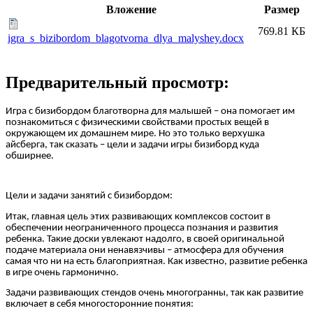
Вложение
Размер
769.81 КБ
igra_s_bizibordom_blagotvorna_dlya_malyshey.docx
Предварительный просмотр:
Игра с бизибордом благотворна для малышей – она помогает им
познакомиться с физическими свойствами простых вещей в
окружающем их домашнем мире. Но это только верхушка
айсберга, так сказать – цели и задачи игры бизиборд куда
обширнее.
Цели и задачи занятий с бизибордом:
Итак, главная цель этих развивающих комплексов состоит в
обеспечении неограниченного процесса познания и развития
ребенка. Такие доски увлекают надолго, в своей оригинальной
подаче материала они ненавязчивы – атмосфера для обучения
самая что ни на есть благоприятная. Как известно, развитие ребенка
в игре очень гармонично.
Задачи развивающих стендов очень многогранны, так как развитие
включает в себя многосторонние понятия: