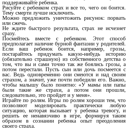
поддерживайте ребенка.
Рисуйте с ребенком страх и все то, чего он боится.
Тему смерти лучше исключить.
Можно предложить уничтожить рисунок: порвать
или сжечь.
Не ждите быстрого результата, страх не исчезнет
сразу.
Посмейтесь вместе с ребенком. Этот способ
предполагает наличие бурной фантазии у родителей.
Если ваш ребенок боится, например, грозы,
постарайтесь придумать какую-нибудь историю
(обязательно страшную) из собственного детства о
том, что вы и сами точно так же боялись грозы, а
потом перестали. Пусть сын или дочь посмеется с
вас. Ведь одновременно они смеются и над своим
страхом, а значит, уже почти победили его. Важно,
чтобы малышу было понятно: «У мамы или папы
были такие же страхи, а потом они прошли,
следовательно, это пройдет и у меня».
Играйте по ролям. Игры по ролям хороши тем, что
позволяют моделировать практически любую
ситуацию, которая вызывает у ребенка тревогу, и
решить ее ненавязчиво в игре, формируя таким
образом в сознании ребенка опыт преодоления
своего страха.