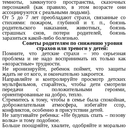
темноты, замкнутого пространства, сказочных
персонажей (как правило, в этом возрасте они
ассоциируются с реальными людьми).
От 5 до 7 лет преобладают страхи, связанные со
стихиями: пожаром, глубиной и т. п., боязнь
родительского наказания, животных, боязнь
страшных снов, потери родителей, боязнь
заразиться какой-либо болезнью.
Советы родителям по снижению уровня
страхов или тревоги у детей:
Помните, что детские страхи – это серьезная
проблема и не надо воспринимать их только как
«возрастные» трудности.
Не иронизируйте, ребенок поймет, что защиты
ждать не от кого, и окончательно закроется.
Направляйте и контролируйте просмотр детских
мультфильмов, старайтесь, чтобы дети смотрели
передачи с положительными героями,
ориентированные на добро, тепло.
Стремитесь к тому, чтобы в семье была спокойная,
доброжелательная атмосфера, избегайте ссор,
конфликтов, особенно в присутствии детей.
Не запугивайте ребенка: «Не будешь спать – позову
волка» и тому подобное.
Больше поощряйте, хвалите, одобряйте и морально