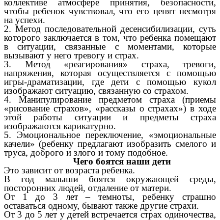
коллективе атмосфере принятия, безопасности,
чтобы ребенок чувствовал, что его ценят несмотря
на успехи.
2. Метод последовательной десенсибилизации, суть
которого заключается в том, что ребенка помещают
в ситуации, связанные с моментами, которые
вызывают у него тревогу и страх.
3. Метод «реагирования» страха, тревоги,
напряжения, которая осуществляется с помощью
игры-драматизации, где дети с помощью кукол
изображают ситуацию, связанную со страхом.
4. Манипулирование предметом страха (приемы
«рисование страхов», «рассказы о страхах») в ходе
этой работы ситуации и предметы страха
изображаются карикатурно.
5. Эмоциональное переключение, «эмоциональные
качели» (ребенку предлагают изобразить смелого и
труса, доброго и злого и тому подобное.
Чего боятся наши дети
Это зависит от возраста ребенка.
В год малыши боятся окружающей среды,
посторонних людей, отдаление от матери.
От 1 до 3 лет – темноты, ребенку страшно
оставаться одному, бывают также другие страхи.
От 3 до 5 лет у детей встречается страх одиночества,