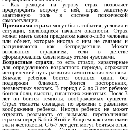
- Как реакция на угрозу страх позволяет
предупредить встречу с ней, играя защитную
адаптивную роль в системе психической
саморегуляции.
Причинами страха
могут быть события, условия и
ситуации, являющиеся началом опасности. Страх
может иметь своим предметом какого-либо человека
или объект, которые иногда с ним не связаны и
расцениваются как беспредметные. Может
вызываться страданием, если в детстве
сформировались связи между этими чувствами.
Возрастные страхи
, то есть страхи, характерные
для определенного возрастного периода, отражают
исторический путь развития самосознания человека.
Вначале ребенок боится остаться один, без
поддержки близких, боится посторонних,
неизвестных человек. В период с 2 до 3 лет ребенок
боится боли, высоты, гигантских животных. После 3
лет он боится темноты, воображаемых существ.
Страх темноты совпадает по времени с развитием
воображения ребенка. Иногда ребенок не может
отделить реальность от вымысла, переполненная
страхом перед Бабой Ягой и Кощеем как символами
зла и жестокости. С 6-7 лет дети могут бояться огня,
пожара, катастроф. Самым распространенным