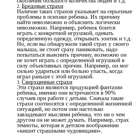
скопления большого количества людей и т.д.
Бредовые страхи
Наличие таких страхов указывает на серьезные
проблемы в психике ребенка. Их причину
найти невозможно и объяснить логически
невозможно. Например, ребенок боится
играть с конкретной игрушкой, одевать
определенную одежду, открывать зонтик и т.д.
Но, если вы обнаружили такой страх у своего
малыша, не стоит сразу паниковать, надо
попытаться выяснить причину, возможно он
не хочет играть с определенной игрушкой в
силу объективных причин. Например, он мог
сильно удариться или больно упасть, когда
играл раньше с этой игрушкой.
Сверхценные страхи
Эти страхи являются продукцией фантазии
ребенка, именно они встречаются в 90%
случаев при работе с детьми. Сначала такие
страхи соотносятся с определенной жизненной
ситуацией, но потом они настолько
завладевают мыслями ребенка, что ни о чем
другом он не может думать. Например, страх
темноты, которая в детском воображении
«кишит страшными чудовищами».