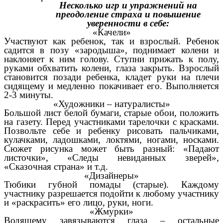
Несколько игр и упражнений на
преодоление страха и повышение
уверенности в себе:
«Качели»
Участвуют как ребенок, так и взрослый. Ребенок
садится в позу «зародыша», поднимает колени и
наклоняет к ним голову. Ступни прижать к полу,
руками обхватить колени, глаза закрыть. Взрослый
становится позади ребенка, кладет руки на плечи
сидящему и медленно покачивает его. Выполняется
2-3 минуты.
«Художники – натуралисты»
Большой лист белой бумаги, старые обои, положить
на газету. Перед участниками тарелочки с красками.
Позвольте себе и ребенку рисовать пальчиками,
кулачками, ладошками, локтями, ногами, носками.
Сюжет рисунка может быть разный: «Падают
листочки», «Следы невиданных зверей»,
«Сказочная страна» и т.д.
«Дизайнеры»
Тюбики губной помады (старые). Каждому
участнику разрешается подойти к любому участнику
и «раскрасить» его лицо, руки, ноги.
«Жмурки»
Водящему завязываются глаза – остальные