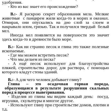
удобрения.
- Кто из вас знает его происхождение?
В.:-
Я раскрою секрет образования мела. Мелкие
животные с панцирем жили когда-то в морях и океанах.
Отмирая, они опускались на дно слой за слоем и
накрывало илом, грязью. Так и получился твердый белый
мел.
Иногда мел появляется на поверхности это значит
здесь когда-то в древности было море.
В.:-
Как ни странно песок и глина это также полезные
ископаемые.
- Где мы можем встретить песок?
- Что мы делаем из песка?
- А ещё песок используют для благоустройства
пляжей, строительства дорог, для раствора, с помощью
которого кладут стены зданий.
В.:
- А для чего человек добывает глину?
Глина – это осадочная горная порода,
образующаяся в результате разрушения скальных
пород в процессе выветривания.
- Изделия из глины мы видим каждый день: посуд,
игрушки, скульптуры и многое другое.
- Используют глину при строительстве домов, плотин и
т.д.