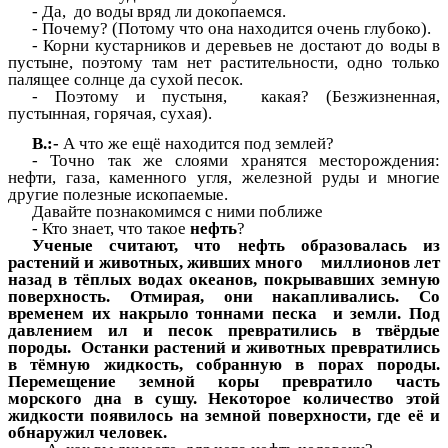
- Да, до воды вряд ли докопаемся.
- Почему? (Потому что она находится очень глубоко).
- Корни кустарников и деревьев не достают до воды в
пустыне, поэтому там нет растительности, одно только
палящее солнце да сухой песок.
- Поэтому и пустыня, какая? (Безжизненная,
пустынная, горячая, сухая).
В.:-
А что же ещё находится под землей?
- Точно так же слоями хранятся месторождения:
нефти, газа, каменного угля, железной руды и многие
другие полезные ископаемые.
Давайте познакомимся с ними поближе
- Кто знает, что такое
нефть
?
Ученые считают, что нефть образовалась из
растений и животных, живших много миллионов лет
назад в тёплых водах океанов, покрывавших земную
поверхность. Отмирая, они накапливались. Со
временем их накрыло тоннами песка и земли. Под
давлением ил и песок превратились в твёрдые
породы. Останки растений и животных превратились
в тёмную жидкость, собранную в порах породы.
Перемещение земной коры превратило часть
морского дна в сушу. Некоторое количество этой
жидкости появилось на земной поверхности, где её и
обнаружил человек.