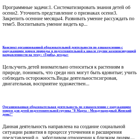
Программные задачи:1. Систематизировать знания детей об
осени2. Уточнить представление о признаках осени3.
Закрепить осенние месяцы4. Развивать умение рассуждать по
теме5. Воспитывать умение видеть кр...
Конспект организованной образовательной деятельности по ознакомлению с
окружающим миром природы в подготовительной к школе группе компенсирующей
направленности на тему: «Грибы, ягоды»
Цель:учить детей внимательно относиться к растениям в
природе, понимать, что среди них могут быть ядовитые; учить
соблюдать осторожность.Виды деятельности:игровая,
двигательная, восприятие художествен...
Организованная образовательная деятельность по ознакомлению с окружающим
миром для детей подготовительной группы "8 Марта - Международный Женский
день!"
Данная деятельность направлена на создание социальной
ситуации развития в процессе уточнения и расширения
представлений о заботливом отношении к близким людям....