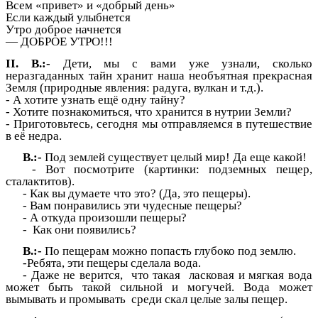
Всем «привет» и «добрый день»
Если каждый улыбнется
Утро доброе начнется
— ДОБРОЕ УТРО!!!
II. В.:-
Дети, мы с вами уже узнали, сколько
неразгаданных тайн хранит наша необъятная прекрасная
Земля (природные явления: радуга, вулкан и т.д.).
- А хотите узнать ещё одну тайну?
- Хотите познакомиться, что хранится в нутрии Земли?
- Приготовьтесь, сегодня мы отправляемся в путешествие
в её недра.
В.:-
Под землей существует целый мир! Да еще какой!
- Вот посмотрите (картинки: подземных пещер,
сталактитов).
- Как вы думаете что это? (Да, это пещеры).
- Вам понравились эти чудесные пещеры?
- А откуда произошли пещеры?
- Как они появились?
В.:-
По пещерам можно попасть глубоко под землю.
-Ребята, эти пещеры сделала вода.
- Даже не верится, что такая ласковая и мягкая вода
может быть такой сильной и могучей. Вода может
вымывать и промывать среди скал целые залы пещер.