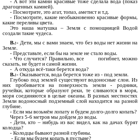
- А вот эти камни красивые тоже сделала вода (показ
драгоценных камней).
- Посмотрите, это агат, топаз, аметист и т.д.
- Посмотрите, какие необыкновенно красивые формы,
какие переливы цвета.
Это наша матушка – Земля с помощницей Водой
создали такие чудеса.
В.:-
Дети,
мы с вами знаем, что без воды нет жизни на
Земле.
- Представьте, если бы на земле не стало воды.
- Что случится? Правильно, все погибнет, можно
сказать, не будет и самой жизни.
- А откуда всё-таки берется вода?
В.:-
Оказывается, вода берется тоже из - под земли.
Глубоко под землей существуют водоносные слои. Из
них пробивается на поверхность земли - родники,
ручейки, которые образуют реки, те сливаются в моря,
моря соединяются в целые океаны. В разных местностях
Земли водоносный подземный слой находится на разной
глубине.
- Если мы возьмём лопату и будем долго-долго копать?
Через 5-6 метров мы дойдем до воды.
- Дети, кто – нибудь из вас видел, как на дачах бурят
колодца?
- Колодцы бывают разной глубины.
- Если мы будем копать в пустыне?