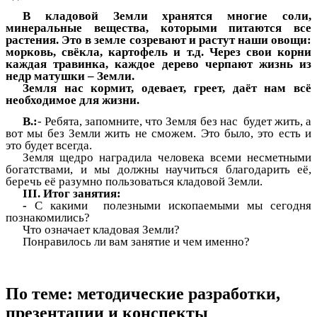
В кладовой Земли хранятся многие соли,
минеральные вещества, которыми питаются все
растения. Это в земле созревают и растут наши овощи:
морковь, свёкла, картофель и т.д. Через свои корни
каждая травинка, каждое дерево черпают жизнь из
недр матушки – Земли.
Земля нас кормит, одевает, греет, даёт нам всё
необходимое для жизни.
В.:
- Ребята, запомните, что Земля без нас будет жить, а
вот мы без Земли жить не сможем. Это было, это есть и
это будет всегда.
Земля щедро наградила человека всеми несметными
богатствами, и мы должны научиться благодарить её,
беречь её разумно пользоваться кладовой Земли.
III. Итог занятия:
-
С какими полезными ископаемыми мы сегодня
познакомились?
Что означает кладовая Земли?
Понравилось ли вам занятие и чем именно?
По теме: методические разработки,
презентации и конспекты