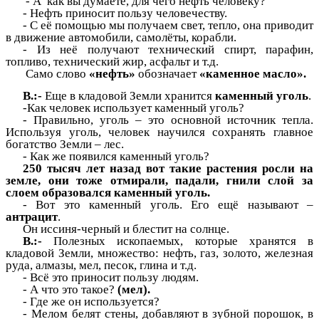
- А как вы думаете, для чего нефть человеку?
- Нефть приносит пользу человечеству.
- С её помощью мы получаем свет, тепло, она приводит
в движение автомобили, самолёты, корабли.
- Из неё получают технический спирт, парафин,
топливо, технический жир, асфальт и т.д.
Само слово
«нефть»
обозначает
«каменное масло».
В.:-
Еще в кладовой Земли хранится
каменный уголь
.
-Как человек использует каменный уголь?
- Правильно, уголь – это основной источник тепла.
Используя уголь, человек научился сохранять главное
богатство Земли – лес.
- Как же появился каменный уголь?
250 тысяч лет назад вот такие растения росли на
земле, они тоже отмирали, падали, гнили слой за
слоем образовался каменный уголь.
- Вот это каменный уголь. Его ещё называют –
антрацит
.
Он иссиня-черный и блестит на солнце.
В.:-
Полезных ископаемых, которые хранятся в
кладовой Земли, множество: нефть, газ, золото, железная
руда, алмазы, мел, песок, глина и т.д.
- Всё это приносит пользу людям.
- А что это такое?
(мел).
- Где же он используется?
- Мелом белят стены, добавляют в зубной порошок, в