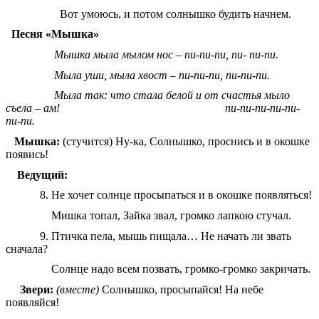
Вот умоюсь, и потом солнышко будить начнем.
Песня «Мышка»
Мышка мыла мылом нос – пи-пи-пи, пи- пи-пи.
Мыла уши, мыла хвост – пи-пи-пи, пи-пи-пи.
Мыла так: что стала белой и от счастья мыло
съела – ам! пи-пи-пи-пи-пи-
пи-пи.
Мышка:
(стучится) Ну-ка, Солнышко, проснись и в окошке
появись!
Ведущий:
8. Не хочет солнце просыпаться и в окошке появляться!
Мишка топал, Зайка звал, громко лапкою стучал.
9. Птичка пела, мышь пищала… Не начать ли звать
сначала?
Солнце надо всем позвать, громко-громко закричать.
Звери:
(вместе)
Солнышко, просыпайся! На небе
появляйся!