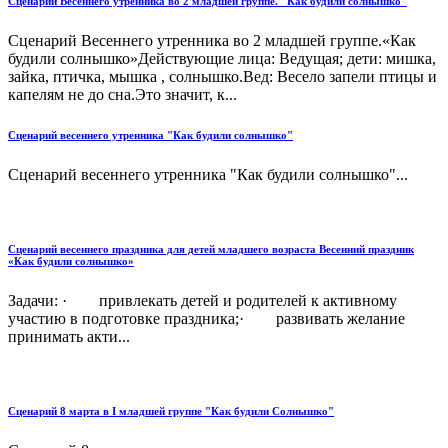
Сценарий Весеннего утренника во 2 младшей группе. "Как будили солнышко"
Сценарий Весеннего утренника во 2 младшей группе.«Как
будили солнышко»Действующие лица: Ведущая; дети: мишка,
зайка, птичка, мышка , солнышко.Вед: Весело запели птицы и
капелям не до сна.Это значит, к...
Сценарий весеннего утренника "Как будили солнышко"
Сценарий весеннего утренника "Как будили солнышко"...
Сценарий весеннего праздника для детей младшего возраста Весенний праздник
«Как будили солнышко»
Задачи: · привлекать детей и родителей к активному
участию в подготовке праздника;· развивать желание
принимать акти...
Сценарий 8 марта в I младшей группе "Как будили Солнышко"