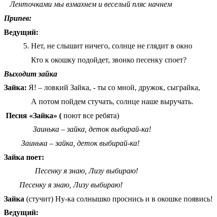
Ленточками мы взмахнем и веселый пляс начнем
Припев:
Ведущий:
5. Нет, не слышит ничего, солнце не глядит в окно
Кто к окошку подойдет, звонко песенку споет?
Выходит зайка
Зайка:
Я! – ловкий Зайка, - ты со мной, дружок, сыграйка,
А потом пойдем стучать, солнце наше выручать.
Песня «Зайка» (
поют все ребята)
Заинька – зайка, деток выбирай-ка!
Заинька – зайка, деток выбирай-ка!
Зайка поет:
Песенку я знаю, Лизу выбираю!
Песенку я знаю, Лизу выбираю!
Зайка
(стучит) Ну-ка солнышко проснись и в окошке появись!
Ведущий: