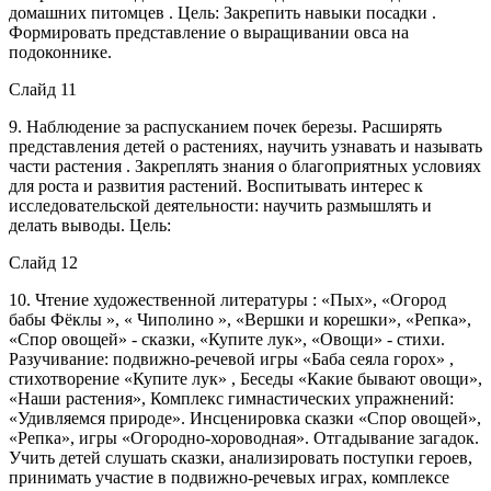
домашних питомцев . Цель: Закрепить навыки посадки .
Формировать представление о выращивании овса на
подоконнике.
Слайд 11
9. Наблюдение за распусканием почек березы. Расширять
представления детей о растениях, научить узнавать и называть
части растения . Закреплять знания о благоприятных условиях
для роста и развития растений. Воспитывать интерес к
исследовательской деятельности: научить размышлять и
делать выводы. Цель:
Слайд 12
10. Чтение художественной литературы : «Пых», «Огород
бабы Фёклы », « Чиполино », «Вершки и корешки», «Репка»,
«Спор овощей» - сказки, «Купите лук», «Овощи» - стихи.
Разучивание: подвижно-речевой игры «Баба сеяла горох» ,
стихотворение «Купите лук» , Беседы «Какие бывают овощи»,
«Наши растения», Комплекс гимнастических упражнений:
«Удивляемся природе». Инсценировка сказки «Спор овощей»,
«Репка», игры «Огородно-хороводная». Отгадывание загадок.
Учить детей слушать сказки, анализировать поступки героев,
принимать участие в подвижно-речевых играх, комплексе