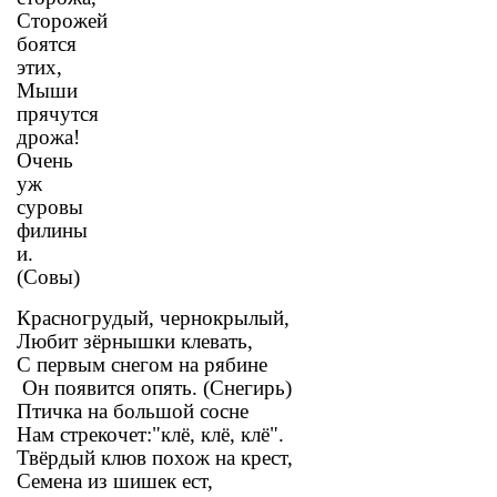
Сторожей
боятся
этих,
Мыши
прячутся
дрожа!
Очень
уж
суровы
филины
и.
(Совы)
Красногрудый, чернокрылый,
Любит зёрнышки клевать,
С первым снегом на рябине
Он появится опять. (Снегирь)
Птичка на большой сосне
Нам стрекочет:"клё, клё, клё".
Твёрдый клюв похож на крест,
Семена из шишек ест,