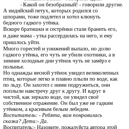
Какой он безобразный! - говорили другие.
А индийский петух, которых родился со
шпорами, тоже подлетел и хотел клюнуть
бедного гадкого утёнка.
Вскоре братишки и сестрёнки стали бранить его,
и даже мама - утка рассердилась на него, и ему
пришлось уйти.
Много горестей и унижений выпало, но долю
гадкого утёнка, его чуть не убили охотники, а в
зимние холодные дни утёнок чуть не замёрз е
полынье.
Но однажды весной утёнок увидел великолепных
птиц, которые легко и плавно плыли по воде, как
по льду. Он захотел с ними подружиться, они
поплыли навстречу друг к другу. И вдруг в
чистой, как зеркало воде, он увидел своё
собственное отражение. Он был уже не гадким
утёнком, а красивым белым лебедем.
Воспитатель: - Ребята, вам понравилась
сказка? Дети:- Да.
Воспитатель:- Назовите, пожалуйста автора этой