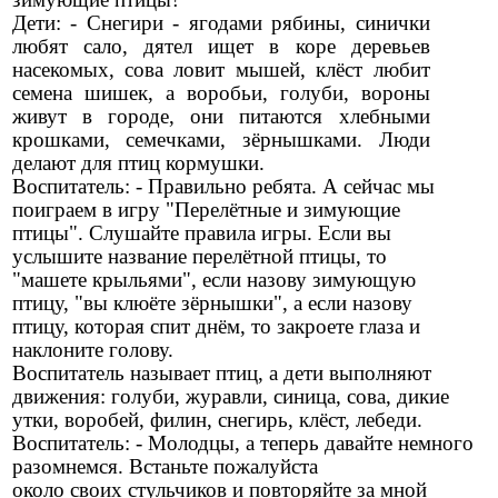
Дети: - Снегири - ягодами рябины, синички
любят сало, дятел ищет в коре деревьев
насекомых, сова ловит мышей, клёст любит
семена шишек, а воробьи, голуби, вороны
живут в городе, они питаются хлебными
крошками, семечками, зёрнышками. Люди
делают для птиц кормушки.
Воспитатель: - Правильно ребята. А сейчас мы
поиграем в игру "Перелётные и зимующие
птицы". Слушайте правила игры. Если вы
услышите название перелётной птицы, то
"машете крыльями", если назову зимующую
птицу, "вы клюёте зёрнышки", а если назову
птицу, которая спит днём, то закроете глаза и
наклоните голову.
Воспитатель называет птиц, а дети выполняют
движения: голуби, журавли, синица, сова, дикие
утки, воробей, филин, снегирь, клёст, лебеди.
Воспитатель: - Молодцы, а теперь давайте немного
разомнемся. Встаньте пожалуйста
около своих стульчиков и повторяйте за мной