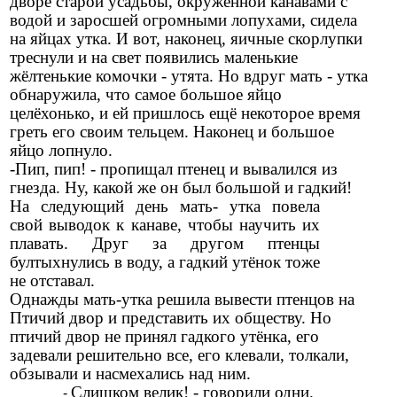
дворе старой усадьбы, окружённой канавами с
водой и заросшей огромными лопухами, сидела
на яйцах утка. И вот, наконец, яичные скорлупки
треснули и на свет появились маленькие
жёлтенькие комочки - утята. Но вдруг мать - утка
обнаружила, что самое большое яйцо
целёхонько, и ей пришлось ещё некоторое время
греть его своим тельцем. Наконец и большое
яйцо лопнуло.
-Пип, пип! - пропищал птенец и вывалился из
гнезда. Ну, какой же он был большой и гадкий!
На следующий день мать- утка повела
свой выводок к канаве, чтобы научить их
плавать. Друг за другом птенцы
бултыхнулись в воду, а гадкий утёнок тоже
не отставал.
Однажды мать-утка решила вывести птенцов на
Птичий двор и представить их обществу. Но
птичий двор не принял гадкого утёнка, его
задевали решительно все, его клевали, толкали,
обзывали и насмехались над ним.
Слишком велик! - говорили одни.