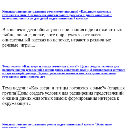
Конспект занятия по развитию речи (коммуникации) «Как дикие животные
готовятся к зиме. Составление описательного рассказа о диких животных с
использованием схем для детей подготовительной группы»
В конспекте дети обогащают свои знания о диких животных
:зайце, лисице, волке, лосе и др., учатся составлять
описательный рассказ по цепочке, играют в различные
речевые игры....
Тема недели: «Как звери и птицы готовятся к зиме?» Цель: создать условия для
расширения представлений о жизни диких животных зимой; формирования интереса
к окружающей природе. Задачи: развивать знания о том, как дикие животные
готовятся к зиме; помочь дет
Тема недели: «Как звери и птицы готовятся к зиме?» (старшая
группа)Цель: создать условия для расширения представлений
о жизни диких животных зимой; формирования интереса к
окружающей ...
Конспект занятия по развитию речи в подготовительной группе "Животные
готовятся к зиме"