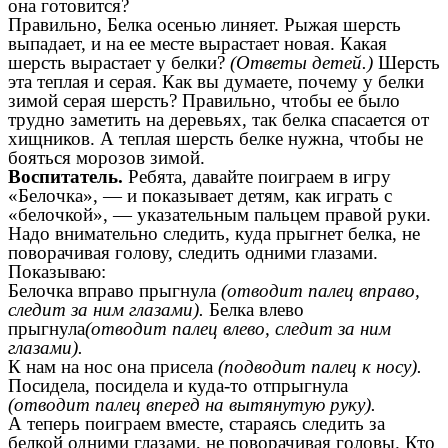
она готовится?
Правильно, Белка осенью линяет. Рыжая шерсть
выпадает, и на ее месте вырастает новая. Какая
шерсть вырастает у белки?
(Ответы детей.)
Шерсть
эта теплая и серая. Как вы думаете, почему у белки
зимой серая шерсть? Правильно, чтобы ее было
трудно заметить на деревьях, так белка спасается от
хищников. А теплая шерсть белке нужна, чтобы не
бояться морозов зимой.
Воспитатель.
Ребята, давайте поиграем в игру
«Белочка», — и показывает детям, как играть с
«белочкой», — указательным пальцем правой руки.
Надо внимательно следить, куда прыгнет белка, не
поворачивая голову, следить одними глазами.
Показываю:
Белочка вправо прыгнула
(отводит палец вправо,
следит за ним глазами).
Белка влево
прыгнула
(отводит палец влево, следит за ним
глазами).
К нам на нос она присела
(подводит палец к носу).
Посидела, посидела и куда-то отпрыгнула
(отводит палец вперед на вытянутую руку).
А теперь поиграем вместе, стараясь следить за
белкой одними глазами, не поворачивая головы. Кто