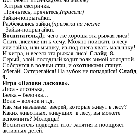
Хитрая сестричка.
Прячьтесь, прячьтесь,
(присели)
Зайки-попрыгайки.
Разбежались зайки,
(прыжки на месте
Зайки-попрыгайки.
Воспитатель.
До чего же хороша эта рыжая лиса!
Спать лисичке ни к чему. Можно поискать в лесу
или зайца, или мышку, из-под снега хвать малышку!
И хитра, и весела эта рыжая лиса!
Слайд 8.
Серый, злой, голодный ходит волк зимой холодной.
Соберутся в волчьи стаи, и охотниками станут.
Убегай! Остерегайся! На зубок не попадайся!
Слайд
9.
Игра «Назови ласково».
Лиса - лисонька,
Белка – белочка…
Волк – волчок и т.д.
Как мы называем зверей, которые живут в лесу?
Каких животных, живущих в лесу, вы можете
вспомнить? Молодцы!
Воспитатель подводит итог занятия и поощряет
активных детей.