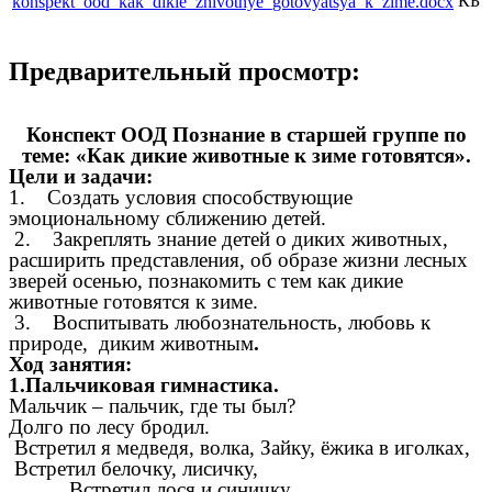
КБ
konspekt_ood_kak_dikie_zhivotnye_gotovyatsya_k_zime.docx
Предварительный просмотр:
Конспект ООД Познание в старшей группе по
теме: «Как дикие животные к зиме готовятся».
Цели и задачи:
1. Создать условия способствующие
эмоциональному сближению детей.
2. Закреплять знание детей о диких животных,
расширить представления, об образе жизни лесных
зверей осенью, познакомить с тем как дикие
животные готовятся к зиме.
3. Воспитывать любознательность, любовь к
природе, диким животным
.
Ход занятия:
1.Пальчиковая гимнастика.
Мальчик – пальчик, где ты был?
Долго по лесу бродил.
Встретил я медведя, волка, Зайку, ёжика в иголках,
Встретил белочку, лисичку,
Встретил лося и синичку,