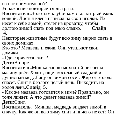
из нас внимательней?
Упражнение повторяется два раза.
Воспитатель.
Золотым клубочком стал хитрый ежик
колкий. Листья клена нанизал на свои иголки. Их
несет к себе домой, стелет на кроватку, чтобы
долгою зимой спать под елью сладко.
Слайд
4.
Некоторые животные будут всю зиму мирно спать в
своих домиках.
Кто это? Медведь и ежик. Они утепляют свои
домики.
- Где спрячется ежик?
Дети:
В норе.
Воспитатель.
Мишка лапою мохнатой не спеша
малину рвёт. Ходит, ищет косолапый сладкий и
душистый мёд. Лапу он зимой сосёт. Жир от холода
спасёт. Спит в берлоге целый день. Выходить на
холод лень.
Слайд 5.
- Как же медведь готовится к зиме? Правильно, он
тоже линяет. А что делает медведь зимой?
Дети:
Спит.
Воспитатель.
Умницы, медведь впадает зимой в
спячку. Как же он всю зиму спит и ничего не ест? Он