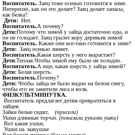
Воспитатель.
Заяц тоже осенью готовится к зиме.
Интересно, как он это делает? Заяц делает запасы,
как белка?
Дети:
Нет.
Воспитатель.
А почему?
Дети:
Потому что зимой у зайца достаточно еды, и
он не голодает. Заяц грызет кору деревьев зимой
Воспитатель.
Какже они все-таки готовится к зиме?
Дети:
Заяц осенью линяет.
Воспитатель.
Какая шерсть у него вырастает?
Дети
:Теплая.Чтобы зимой ему было не холодно.
Воспитатель.
А еще, какая шерсть у зайца зимой?
Дети:
Белая шерсть.
Воспитатель
.Почему?
Дети:
Чтобы зайца не было видно на белом снегу,
чтобы его не заметили лиса и волк.
ФИЗКУЛЬТМИНУТКА.
Воспитатель предлагает детям превратиться в
зайцев.
Зайки белые сидят,
(присели)
Ушки длинные торчат.
(показали руками ушки)
Вот какие ушки,
Ушки на макушке
Вот бежит лисичка,
(бег на месте)