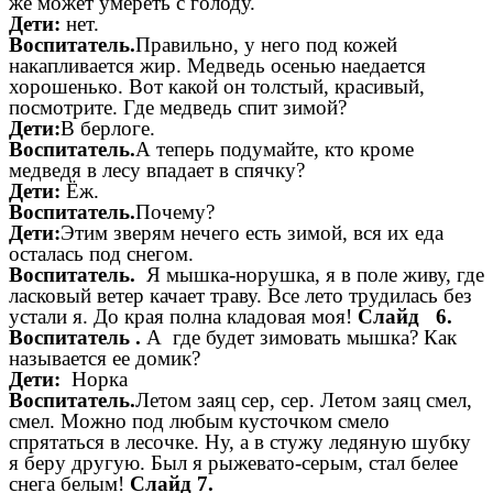
же может умереть с голоду.
Дети:
нет.
Воспитатель.
Правильно, у него под кожей
накапливается жир. Медведь осенью наедается
хорошенько. Вот какой он толстый, красивый,
посмотрите. Где медведь спит зимой?
Дети:
В берлоге.
Воспитатель.
А теперь подумайте, кто кроме
медведя в лесу впадает в спячку?
Дети:
Ёж.
Воспитатель.
Почему?
Дети:
Этим зверям нечего есть зимой, вся их еда
осталась под снегом.
Воспитатель.
Я мышка-норушка, я в поле живу, где
ласковый ветер качает траву. Все лето трудилась без
устали я. До края полна кладовая моя!
Слайд 6.
Воспитатель .
А где будет зимовать мышка? Как
называется ее домик?
Дети:
Норка
Воспитатель.
Летом заяц сер, сер. Летом заяц смел,
смел. Можно под любым кусточком смело
спрятаться в лесочке. Ну, а в стужу ледяную шубку
я беру другую. Был я рыжевато-серым, стал белее
снега белым!
Слайд 7.