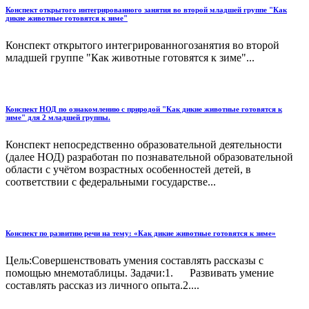
Конспект открытого интегрированного занятия во второй младшей группе "Как
дикие животные готовятся к зиме"
Конспект открытого интегрированногозанятия во второй
младшей группе "Как животные готовятся к зиме"...
Конспект НОД по ознакомлению с природой "Как дикие животные готовятся к
зиме" для 2 младшей группы.
Конспект непосредственно образовательной деятельности
(далее НОД) разработан по познавательной образовательной
области с учётом возрастных особенностей детей, в
соответствии с федеральными государстве...
Конспект по развитию речи на тему: «Как дикие животные готовятся к зиме»
Цель:Совершенствовать умения составлять рассказы с
помощью мнемотаблицы. Задачи:1. Развивать умение
составлять рассказ из личного опыта.2....