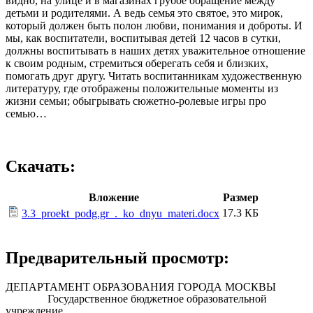
видно, на улице и в магазинах грубое обращение между
детьми и родителями. А ведь семья это святое, это мирок,
который должен быть полон любви, понимания и доброты. И
мы, как воспитатели, воспитывая детей 12 часов в сутки,
должны воспитывать в наших детях уважительное отношение
к своим родным, стремиться оберегать себя и близких,
помогать друг другу. Читать воспитанникам художественную
литературу, где отображены положительные моменты из
жизни семьи; обыгрывать сюжетно-ролевые игры про
семью…
Скачать:
Вложение
Размер
17.3 КБ
3.3_proekt_podg.gr_._ko_dnyu_materi.docx
Предварительный просмотр:
ДЕПАРТАМЕНТ ОБРАЗОВАНИЯ ГОРОДА МОСКВЫ
Государственное бюджетное образовательной
учреждение