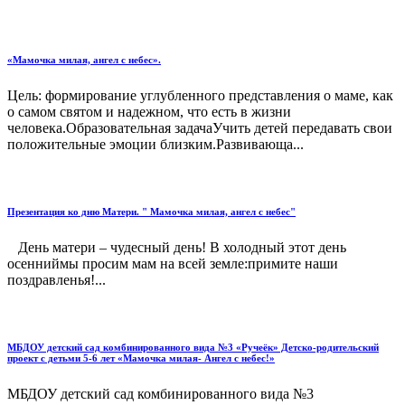
«Мамочка милая, ангел с небес».
Цель: формирование углубленного представления о маме, как
о самом святом и надежном, что есть в жизни
человека.Образовательная задачаУчить детей передавать свои
положительные эмоции близким.Развивающа...
Презентация ко дню Матери. " Мамочка милая, ангел с небес"
День матери – чудесный день! В холодный этот день
осенниймы просим мам на всей земле:примите наши
поздравленья!...
МБДОУ детский сад комбинированного вида №3 «Ручеёк» Детско-родительский
проект с детьми 5-6 лет «Мамочка милая- Ангел с небес!»
МБДОУ детский сад комбинированного вида №3