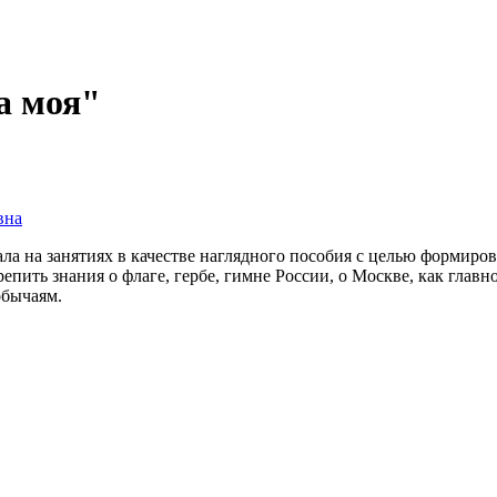
а моя"
вна
ла на занятиях в качестве наглядного пособия с целью формиро
епить знания о флаге, гербе, гимне России, о Москве, как главн
обычаям.