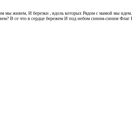
ом мы живем, И березки , вдоль которых Рядом с мамой мы идем
овем? B се что в сердце бережем И под небом синим-синим Флаг