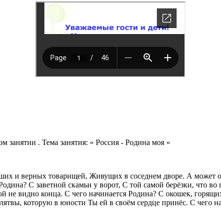
 занятии . Тема занятия: « Россия - Родина моя »
ших и верных товарищей, Живущих в соседнем дворе. А может она
одина? С заветной скамьи у ворот, С той самой берёзки, что во 
ой не видно конца. С чего начинается Родина? С окошек, горящих
лятвы, которую в юности Ты ей в своём сердце принёс. С чего нач