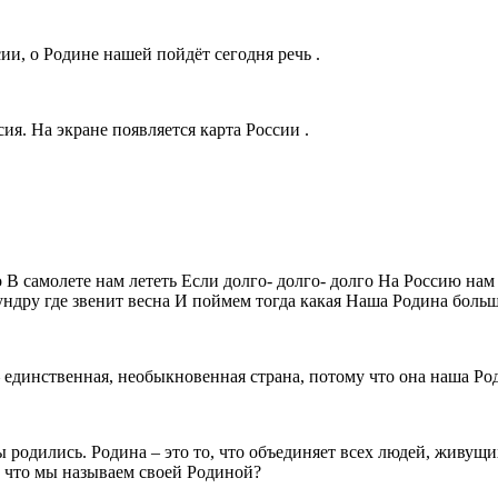
ии, о Родине нашей пойдёт сегодня речь .
ия. На экране появляется карта России .
 В самолете нам лететь Если долго- долго- долго На Россию нам 
Тундру где звенит весна И поймем тогда какая Наша Родина боль
 единственная, необыкновенная страна, потому что она наша Род
 мы родились. Родина – это то, что объединяет всех людей, живу
 А что мы называем своей Родиной?