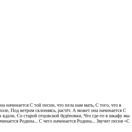
 начинается С той песни, что пела нам мать, С того, что в
поле, Под ветром склоняясь, растёт. А может она начинается С
 вдали, Со старой отцовской будёновки, Что где-то в шкафу мы
инается Родина... С чего начинается Родина... Звучит песня «С