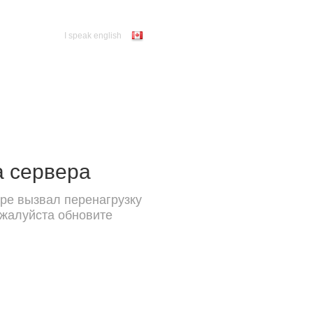
I speak english
а сервера
ре вызвал перенагрузку
ожалуйста обновите