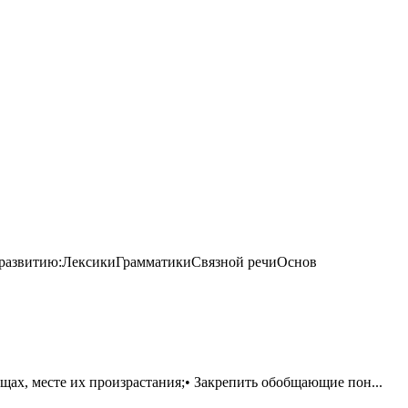
по развитию:ЛексикиГрамматикиСвязной речиОснов
щах, месте их произрастания;• Закрепить обобщающие пон...