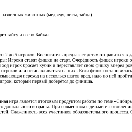
е различных животных (медведя, лисы, зайца)
ез тайгу и озеро Байкал
т 2 до 5 игроков. Воспитатель предлагает детям отправиться в д
игры: Игроки ставят фишки на старт. Очерёдность фишек игроки
й ход игрок бросает кубик и переставляет свою фишку вперед ро
гроков или останавливаться на них . Если фишка остановилась 
казывающая переход на несколько шагов вред, надо по ней пройт
 игрок, который первый доберётся до финиша.
ная игра является итоговым продуктом работы по теме «Сибирь
го дошкольного возраста. При совместном с детьми изготовлен
етей. Слаженность всех участников образовательного процесса. 