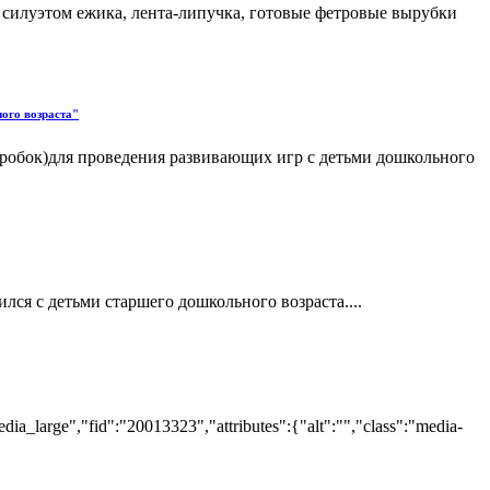
 силуэтом ежика, лента-липучка, готовые фетровые вырубки
ого возраста"
оробок)для проведения развивающих игр с детьми дошкольного
я с детьми старшего дошкольного возраста....
rge","fid":"20013323","attributes":{"alt":"","class":"media-