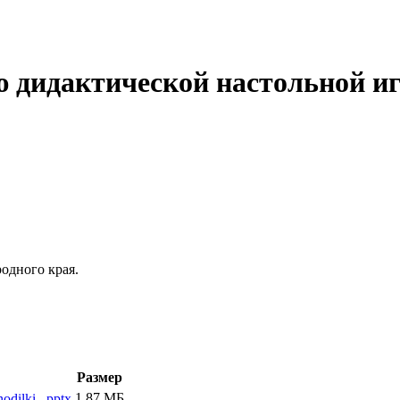
ю дидактической настольной и
одного края.
Размер
1.87 МБ
odilki_.pptx