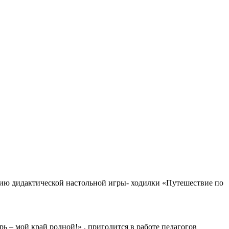
нию дидактической настольной игры- ходилки «Путешествие по
ь – мой край родной!» , пригодится в работе педагогов