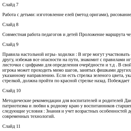
Слайд 7
Работа с детьми: изготовление елей (метод оригами), рисовани
Слайд 8
Совместная работа педагогов и детей Проложение маршрута чер
Слайд 9
Правила настольной игры- ходилки : В игре могут участвовать о
другу, избежав все опасности на пути, знакомит с правилами 
листочки с цифрами для определения очерёдности и т.д . В сво
игрока может проходить мимо шагов, занятых фишками других и
указанному направлению. Если есть стрелка зеленого цвета, у
стрелкой, должна пройти по красной стрелке назад. Побеждает
Слайд 10
Методические рекомендации для воспитателей и родителей Дан
патриотизма и любви к родному краю у воспитанников старше
следующие условия : Знания и учет возрастных особенностей д
современных технологий.
Слайд 11