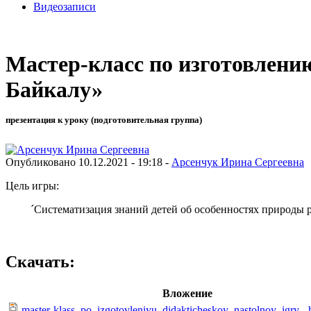
Видеозаписи
Мастер-класс по изготовлени
Байкалу»
презентация к уроку (подготовительная группа)
Опубликовано 10.12.2021 - 19:18 -
Арсенчук Ирина Сергеевна
Цель игры:
´Систематизация знаний детей об особенностях природы р
Скачать:
Вложение
master-klass_po_izgotovleniyu_didakticheskoy_nastolnoy_igry-_h