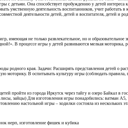
игры с детьми. Она способствует пробуждению у детей интереса 
вать умственную деятельность воспитанников, учит работать в 
 совместной деятельности детей, детей и воспитателя, детей и р
гр, имеющая не только развлекательное, но и образовательное з
ной!». В процессе игры у детей развиваются мелкая моторика, р
оды родного края. Задачи: Расширять представления детей о ра
ую моторику. В оспитывать культуру игры (соблюдать правила, п
етей пройти из города Иркутск через тайгу и озеро Байкал в гос
исы, зайцы) Для изготовления игры понадобились: ватман А5, г
товлению настольной игры – ходилки состояла из нескольких эта
унок нерп, изготовление фишек и кубика