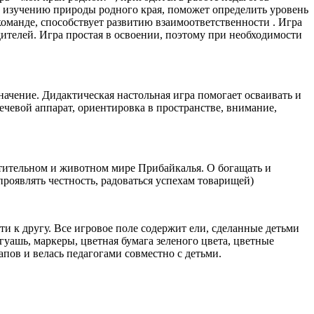
к изучению природы родного края, поможет определить уровень
команде, способствует развитию взаимоответственности . Игра
одителей. Игра простая в освоении, поэтому при необходимости
начение. Дидактическая настольная игра помогает осваивать и
ечевой аппарат, ориентировка в пространстве, внимание,
стительном и животном мире Прибайкалья. О богащать и
роявлять честность, радоваться успехам товарищей)
ти к другу. Все игровое поле содержит ели, сделанные детьми
уашь, маркеры, цветная бумага зеленого цвета, цветные
пов и велась педагогами совместно с детьми.