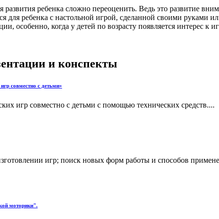
 развития ребенка сложно переоценить. Ведь это развитие вним
ься для ребенка с настольной игрой, сделанной своими руками 
и, особенно, когда у детей по возрасту появляется интерес к и
езентации и конспекты
игр совместно с детьми»
их игр совместно с детьми с помощью технических средств....
изготовлении игр; поиск новых форм работы и способов примен
кой моторики".