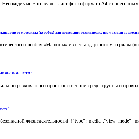
. Необходимые материалы: лист фетра формата А4,с нанесенным
стандартного материала (коробок) для проведения развивающих игр с детьми дошкольн
актического пособия «Машины» из нестандартного материала (к
ИТМИЧЕСКОЕ ЛОТО"
альной развивающей пространственной среды группы и проводилс
ности"
пасной жизнедеятельности[[{"type":"media","view_mode":"media_la