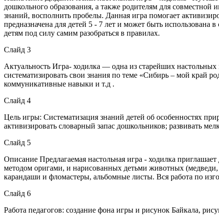
дошкольного образования, а также родителям для совместной 
знаний, восполнить пробелы. Данная игра помогает активизиро
предназначена для детей 5 - 7 лет и может быть использована в
детям под силу самим разобраться в правилах.
Слайд 3
Актуальность Игра- ходилка — одна из старейших настольных и
систематизировать свои знания по теме «Сибирь – мой край род
коммуникативные навыки и т.д .
Слайд 4
Цель игры: Систематизация знаний детей об особенностях прир
активизировать словарный запас дошкольников; развивать мелк
Слайд 5
Описание Предлагаемая настольная игра - ходилка приглашает д
методом оригами, и нарисованных детьми животных (медведи, л
карандаши и фломастеры, альбомные листы. Вся работа по изго
Слайд 6
Работа педагогов: создание фона игры и рисунок Байкала, рис