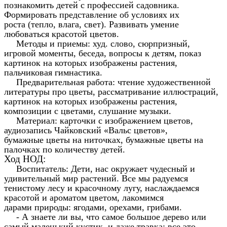
познакомить детей с профессией садовника.
Формировать представление об условиях их
роста (тепло, влага, свет). Развивать умение
любоваться красотой цветов.
Методы и приемы: худ. слово, сюрпризный,
игровой моменты, беседа, вопросы к детям, показ
картинок на которых изображены растения,
пальчиковая гимнастика.
Предварительная работа: чтение художественной
литературы про цветы, рассматривание иллюстраций,
картинок на которых изображены растения,
композиции с цветами, слушание музыки.
Материал: карточки с изображением цветов,
аудиозапись Чайковский «Вальс цветов»,
бумажные цветы на ниточках, бумажные цветы на
палочках по количеству детей.
Ход НОД:
Воспитатель: Дети, нас окружает чудесный и
удивительный мир растений. Все мы радуемся
тенистому лесу и красочному лугу, наслаждаемся
красотой и ароматом цветом, лакомимся
дарами природы: ягодами, орехами, грибами.
- А знаете ли вы, что самое большое дерево или
самый маленький кустик, и даже травка: все это -