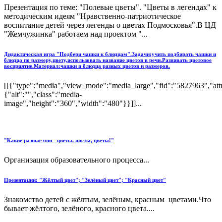
Презентация по теме: "Полевые цветы". "Цветы в легендах" к
методическим идеям "Нравственно-патриотическое
воспитание детей через легенды о цветах Подмосковья".В ЦД
"Жемчужинка" работаем над проектом "...
Дидактическая игра "Подбери чашки к блюдцам".Задачи:учить подбирать чашки и
блюдца по размеру,цвету,использовать название цветов в речи.Развивать цветовое
восприятие.Материал:чашки и блюдца разных цветов и размеров.
[[{"type":"media","view_mode":"media_large","fid":"5827963","attr
{"alt":"","class":"media-
image","height":"360","width":"480"}}]]...
"Какие разные они - цветы, цветы, цветы!"
Организация образовательного процесса...
Презентации: "Жёлтый цвет"; "Зелёный цвет"; "Красный цвет"
Знакомство детей с жёлтым, зелёным, красным цветами.Что
бывает жёлтого, зелёного, красного цвета....