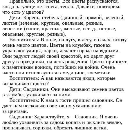
Правильно, это цветы. Все цветы распускаются,
когда на улице нет снега, тепло. Давайте, повторим:
что есть у цветов?
Дети: Корень, стебель (длинный, прямой, зеленый,
листья (зеленые, круглые, овальные, резные,
лепестки (синие, красные, желтые, и т. д., острые,
овальные, круглые, резные).
Воспитатель: В поле, на лугу, в лесу, в садах, всюду
очень много цветов. Цветы на клумбах, газонах
украшают улицы, парки, делают города нарядными.
Они радуют людей своей красотой, их дарят друг
другу в праздники, на день рождения. Цветы приносят
к памятникам воинов, погибших на войне. Очень
часто они используются в медицине, косметике.
Воспитатель: А как называются люди, которые
выращивают цветы?
Дети: Садовники. Они высаживают семена цветов
в клумбы, ухаживают за ними.
Воспитатель: К нам в гости пришел садовник. Он
даст нам несколько советов по ухаживанию
за цветами.
Садовник: Здравствуйте, я – Садовник. Я очень
люблю ухаживать за садом: копать и рыхлить землю,
пропалывать сорняки, обрезать лишние ветки,