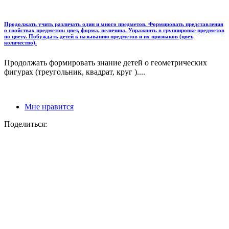
Продолжать учить различать один и много предметов. Формировать представления
о свойствах предметов: цвет, форма, величина. Упражнять в группировке предметов
по цвету. Побуждать детей к называнию предметов и их признаков (цвет,
количество).
Продолжать формировать знание детей о геометрических
фигурах (треугольник, квадрат, круг )....
Мне нравится
Поделиться: