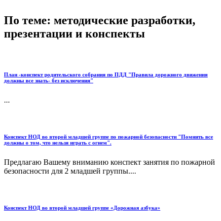
По теме: методические разработки,
презентации и конспекты
План -конспект родительского собрания по ПДД "Правила дорожного движения
должны все знать- без исключения"
...
Конспект НОД во второй младшей группе по пожарной безопасности "Помнить все
должны о том, что нельзя играть с огнем".
Предлагаю Вашему вниманию конспект занятия по пожарной
безопасности для 2 младшей группы....
Конспект НОД во второй младшей группе «Дорожная азбука»