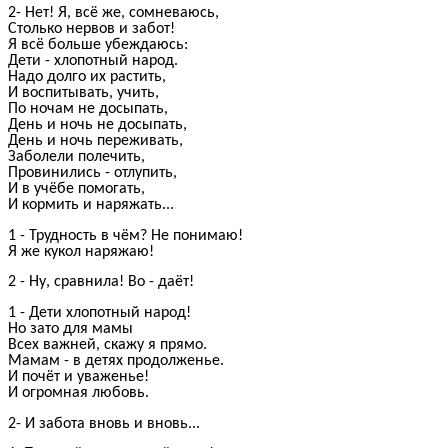
2- Нет! Я, всё же, сомневаюсь,
Столько нервов и забот!
Я всё больше убеждаюсь:
Дети - хлопотный народ.
Надо долго их растить,
И воспитывать, учить,
По ночам не досыпать,
День и ночь не досыпать,
День и ночь переживать,
Заболели полечить,
Провинились - отлупить,
И в учёбе помогать,
И кормить и наряжать...
1 - Трудность в чём? Не понимаю!
Я же кукол наряжаю!
2 - Ну, сравнила! Во - даёт!
1 - Дети хлопотный народ!
Но зато для мамы
Всех важней, скажу я прямо.
Мамам - в детях продолженье.
И почёт и уваженье!
И огромная любовь.
2- И забота вновь и вновь...