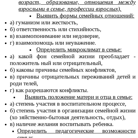
возраст, образование, отношения между
взрослыми в семье, профессии взрослых).
Выявить формы семейных отношений:
а) гуманизм или жесткость,
б) ответственность или стихийность,
в) взаимопонимание или недоверие,
г) взаимопомощь или неуважение.
Определить микроклимат в семье:
а) какой фон семейной жизни преобладает -
положитель ный или отрицательный,
б) каковы причины семейных конфликтов,
в) причины отрицательных переживаний детей и
роди телей,
г) как разрешаются конфликты.
Выявить положение матери и отца в семье:
а) степень участия в воспитательном процессе,
б) степень участия в организации семейной жизни
(хо зяйственно-бытовая деятельность, отдых),
в) наличие желания воспитывать ребенка.
Определить педагогические возможности
семьи: