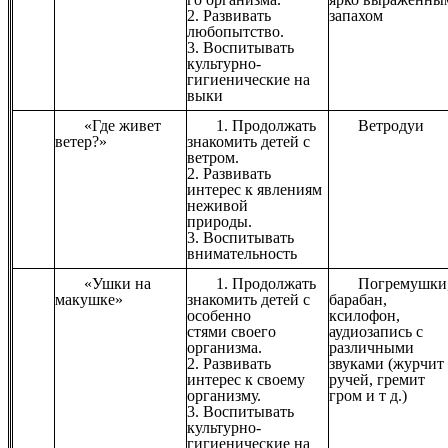
2. Развивать
запахом
любопытство.
3. Воспитывать
культурно-
гигиенические на
выки
«Где живет
1. Продолжать
Ветродуи
ветер?»
знакомить детей с
ветром.
2. Развивать
интерес к явлениям
неживой
природы.
3. Воспитывать
внимательность
«Ушки на
1. Продолжать
Погремушки
макушке»
знакомить детей с
барабан,
особенно
ксилофон,
стями своего
аудиозапись с
организма.
различными
2. Развивать
звуками (журчит
интерес к своему
ручей, гремит
организму.
гром и т д.)
3. Воспитывать
культурно-
гигиенические на