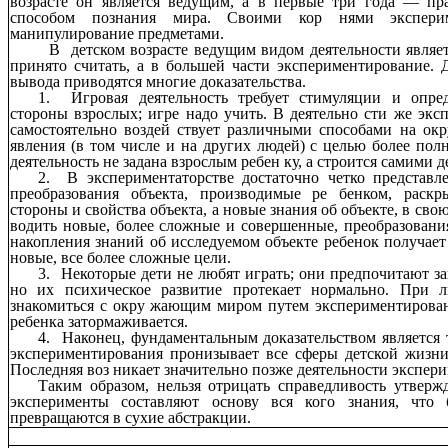
возрасте он является ведущим, а в первые три года — пр
способом познания мира. Своими кор нями экспери
манипулирование предметами.
В детском возрасте ведущим видом деятельности являетс
принято считать, а в большей части экспериментирование. 
вывода приводятся многие доказательства.
1. Игровая деятельность требует стимуляции и опре
стороны взрослых; игре надо учить. В деятельно сти же экс
самостоятельно воздей ствует различными способами на о
явления (в том числе и на других людей) с целью более пол
деятельность не задана взрослым ребен ку, а строится самими д
2. В экспериментаторстве достаточно четко представл
преобразования объекта, производимые ре бенком, раск
стороны и свойства объекта, а новые знания об объекте, в сво
водить новые, более сложные и совершенные, преобразования
накопления знаний об исследуемом объекте ребенок получает
новые, все более сложные цели.
3. Некоторые дети не любят играть; они предпочитают за
но их психическое развитие протекает нормально. При 
знакомиться с окру жающим миром путем экспериментирован
ребенка затормаживается.
4. Наконец, фундаментальным доказательством является т
экспериментирования пронизывает все сферы детской жизни
Последняя воз никает значительно позже деятельности экспер
Таким образом, нельзя отрицать справедливость утверж
эксперименты составляют основу вся кого знания, что
превращаются в сухие абстракции.