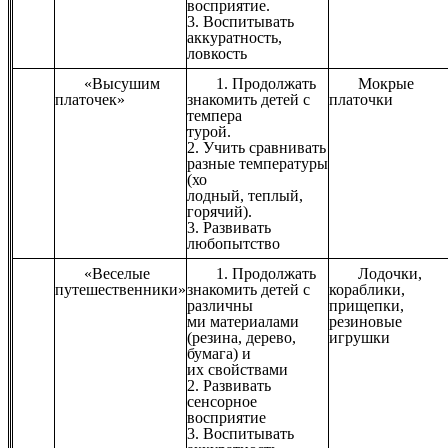
восприятие.
3. Воспитывать
аккуратность,
ловкость
«Высушим
1. Продолжать
Мокрые
платочек»
знакомить детей с
платочки
темпера
турой.
2. Учить сравнивать
разные температуры
(хо
лодный, теплый,
горячий).
3. Развивать
любопытство
«Веселые
1. Продолжать
Лодочки,
путешественники»
знакомить детей с
кораблики,
различны
прищепки,
ми материалами
резиновые
(резина, дерево,
игрушки
бумага) и
их свойствами
2. Развивать
сенсорное
восприятие
3. Воспитывать