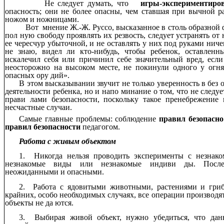
Не следует думать, что
игры-экспериментиро
опасность; они не более опасны, чем ставшая при вычной ра
ножом и ножницами.
Вот мнение Ж.-Ж. Руссо, высказанное в столь образной 
пол ную свободу проявлять их резвость, следует устранять от 
ее чересчур убыточной, и не оставлять у них под руками ниче
не знаю, видел ли кто-нибудь, чтобы ребенок, оставленн
искалечил себя или причинил себе значительный вред, если
неосторожно на высоком месте, не покинули одного у огня
опасных ору дий».
В этом высказывании звучит не только уверенность в без 
деятельности ребенка, но и напо минание о том, что не следу
прави лами безопасности, поскольку такое пренебрежение
несчастные случаи.
Самые главные проблемы: соблюдение
правил безопасно
правил безопасности
педагогом.
Работа с живым объектом
1. Никогда нельзя проводить эксперименты с незнако
незнакомые виды или незнакомые индиви ды. Послед
неожиданными и опасными.
2. Работа с ядовитыми животными, растениями и гриб
крайних, особо необходимых случаях, все операции производят
объекты не да ются.
3. Выбирая живой объект, нужно убедиться, что дан