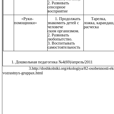
2. Развивать
сенсорное
восприятие
«Руки-
1. Продолжать
Тарелка,
помощники»
знакомить детей с
ложка, карандаш
человече
расческа
ским организмом.
2. Развивать
любопытство.
3. Воспитывать
самостоятельность
1.
Дошкольная педагогика №4(69)/апрель/2011
3.http://doshkolniki.org/ekologiya/82-osobennosti-ekspe
vozrastnyx-gruppax.html