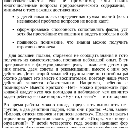
«любознательность» еще не применимо). Они начина
многочисленные вопросы природоведческого содержания, 
минимум о трех важных достижениях:
у детей накопилась определенная сумма знаний (как 
незнакомой проблеме вопросов не возни кает);
сформировалась способность сопоставлять факты, ус
хотя бы простейшие отношения и видеть пробелы в соб
появилось понимание, что знания можно получит
взрослого человека.
Для большей пользы, стараемся не сообщать знания в гото
получить их самостоятельно, поставив небольшой опыт. В эт
превращается в формулирование цели, помогаем детям про
ния опыта, даем советы и рекомендации, вместе с ним ос
действия. Дети второй младшей группы еще не способны раб
охотно делают это вместе с воспитателем, поэтому наше уч
действий является обязательным. Например, ребенок 
помидоры?» Вместо краткого «Нет» можно предложить пров
кошкой кладут кусо чек помидора и наблюдают, чем кончится
задает ребенку его же вопрос: «Ну что, съела?» — и тот хорошо
Во время работы можно иногда предлагать выполнить не
группе, а два действия подряд, если они просты: «Оля, выле
«Володя, отнеси совочек и принеси лопатку». Полезно начать 
зированию результатов своих действий: «Игорь, что получ
одуванчик?» У детей четвертого года жизни начинает фор
внимание. Это позволя ет делать первые попытки фиксироват