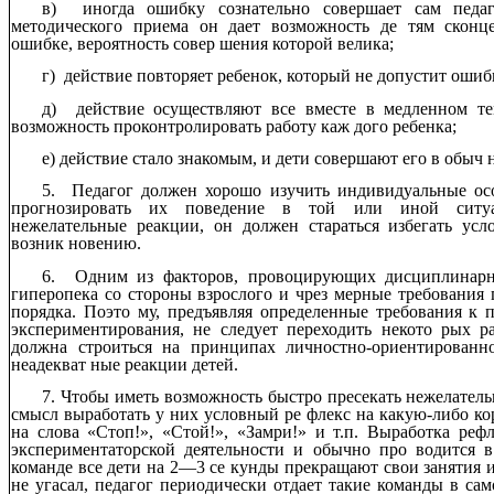
в) иногда ошибку сознательно совершает сам педа
методического приема он дает возможность де тям сконц
ошибке, вероятность совер шения которой велика;
г) действие повторяет ребенок, который не допустит ошиб
д) действие осуществляют все вместе в медленном те
возможность проконтролировать работу каж дого ребенка;
е) действие стало знакомым, и дети совершают его в обыч 
5. Педагог должен хорошо изучить индивидуальные осо
прогнозировать их поведение в той или иной ситуа
нежелательные реакции, он должен стараться избегать ус
возник новению.
6. Одним из факторов, провоцирующих дисциплинарн
гиперопека со стороны взрослого и чрез мерные требовани
порядка. Поэто му, предъявляя определенные требования к 
экспериментирования, не следует переходить некото рых р
должна строиться на принципах личностно-ориентированно
неадекват ные реакции детей.
7. Чтобы иметь возможность быстро пресекать нежелатель
смысл выработать у них условный ре флекс на какую-либо ко
на слова «Стоп!», «Стой!», «Замри!» и т.п. Выработка рефл
экспериментаторской деятельности и обычно про водится 
команде все дети на 2—3 се кунды прекращают свои занятия 
не угасал, педагог периодически отдает такие команды в са