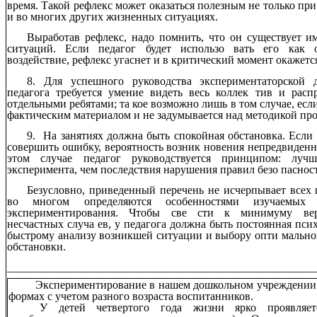
время. Такой рефлекс может оказаться полезным не только пр
и во многих других жизненных ситуациях.
Выработав рефлекс, надо помнить, что он существует и
ситуаций. Если педагог будет использо вать его как 
воздействие, рефлекс угаснет и в критический момент окажетс
8. Для успешного руководства экспериментаторской 
педагога требуется умение видеть весь коллек тив и рас
отдельными ребятами; та кое возможно лишь в том случае, есл
фактическим материалом и не задумывается над методикой про
9. На занятиях должна быть спокойная обстановка. Если
совершить ошибку, вероятность возник новения непредвиденн
этом случае педагог руководствуется принципом: лу
эксперимента, чем последствия нарушения правил безо паснос
Безусловно, приведенный перечень не исчерпывает всех 
во многом определяются особенностями изучаемых
экспериментирования. Чтобы све сти к минимуму вер
несчастных случа ев, у педагога должна быть постоянная псих
быстрому анализу возникшей ситуации и выбору опти мально
обстановки.
______________________________________________________
Экспериментирование в нашем дошкольном учреждении 
формах с учетом разного возраста воспитанников.
У детей четвертого года жизни ярко проявляетс