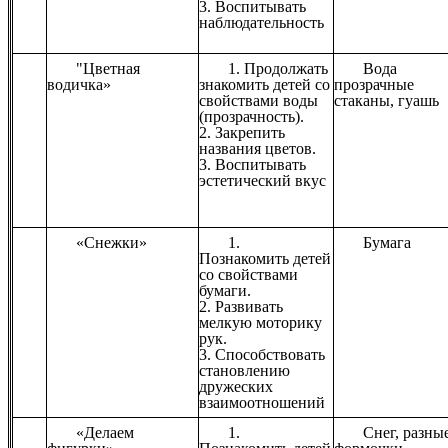
3. Воспитывать
наблюдательность
"Цветная
1. Продолжать
Вода
водичка»
знакомить детей со
прозрачные
свойствами воды
стаканы, гуашь
(прозрачность).
2. Закрепить
названия цветов.
3. Воспитывать
эстетический вкус
«Снежки»
1.
Бумага
Познакомить детей
со свойствами
бумаги.
2. Развивать
мелкую моторику
рук.
3. Способствовать
становлению
дружеских
взаимоотношений
«Делаем
1.
Снег, разны