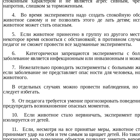
спокойным характером и не является агрес сивным, чре
напротив, слишком за торможенным.
4. Во время эксперимента надо создать спокойную обс
животное самому и не позволять этого де лать детям; ис
животное может стать опасным.
5. Если животное принесено в группу из другого мест
некоторое время освоиться с обстановкой; в противном случа
педагог не сможет провести все задуманные эксперименты.
6. Категорически запрещаются эксперименты с бо
заболевание является инфекционным или инвазионным и может
7. Нежелательно проводить эксперименты с больными жи
если заболевание не представляет опас ности для человека, н
животного.
В отдельных случаях можно провести наблюдения, но 
следует избегать.
9. От педагога требуется умение прогнозировать поведен
предупредить возникновение опасных моментов.
10. Если животное стало нервничать, эксперимент пр
изолируется от детей.
11. Если, несмотря на все принятые меры, животное ст
принимает удар на себя и тем самым за щищает детей. Но тако
прогнозиро вать поведение объектов позволит заметить вероя