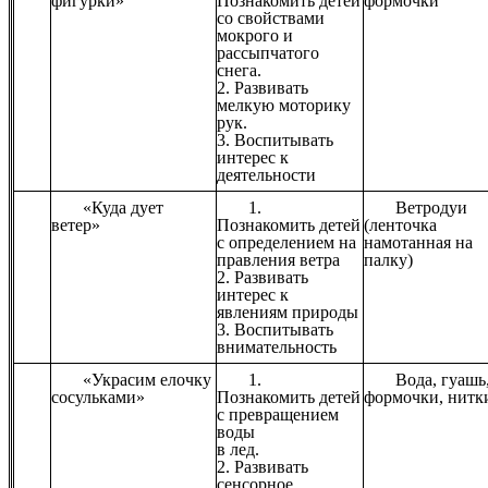
фигурки»
Познакомить детей
формочки
со свойствами
мокрого и
рассыпчатого
снега.
2. Развивать
мелкую моторику
рук.
3. Воспитывать
интерес к
деятельности
«Куда дует
1.
Ветродуи
ветер»
Познакомить детей
(ленточка
с определением на
намотанная на
правления ветра
палку)
2. Развивать
интерес к
явлениям природы
3. Воспитывать
внимательность
«Украсим елочку
1.
Вода, гуашь
сосульками»
Познакомить детей
формочки, нитк
с превращением
воды
в лед.
2. Развивать
сенсорное