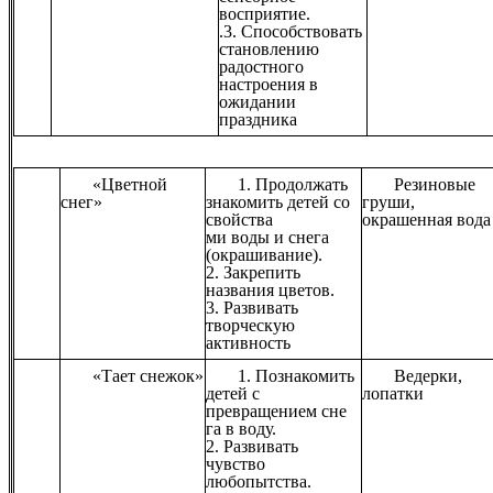
восприятие.
.3. Способствовать
становлению
радостного
настроения в
ожидании
праздника
«Цветной
1. Продолжать
Резиновые
снег»
знакомить детей со
груши,
свойства
окрашенная вода
ми воды и снега
(окрашивание).
2. Закрепить
названия цветов.
3. Развивать
творческую
активность
«Тает снежок»
1. Познакомить
Ведерки,
детей с
лопатки
превращением сне
га в воду.
2. Развивать
чувство
любопытства.