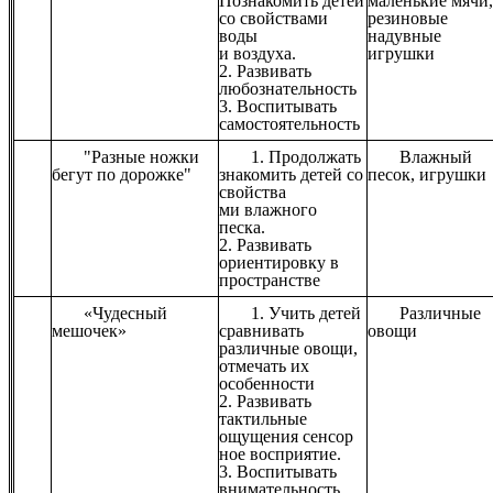
Познакомить детей
маленькие мячи
со свойствами
резиновые
воды
надувные
и воздуха.
игрушки
2. Развивать
любознательность
3. Воспитывать
самостоятельность
"Разные ножки
1. Продолжать
Влажный
бегут по дорожке"
знакомить детей со
песок, игрушки
свойства
ми влажного
песка.
2. Развивать
ориентировку в
пространстве
«Чудесный
1. Учить детей
Различные
мешочек»
сравнивать
овощи
различные овощи,
отмечать их
особенности
2. Развивать
тактильные
ощущения сенсор
ное восприятие.
3. Воспитывать
внимательность