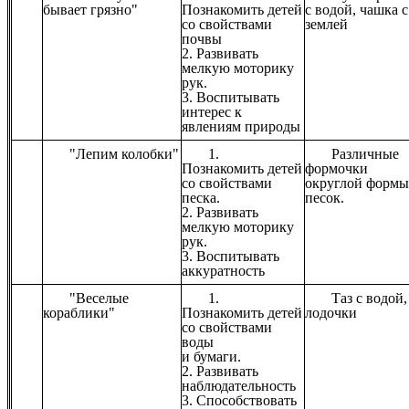
бывает грязно"
Познакомить детей
с водой, чашка с
со свойствами
землей
почвы
2. Развивать
мелкую моторику
рук.
3. Воспитывать
интерес к
явлениям природы
"Лепим колобки"
1.
Различные
Познакомить детей
формочки
со свойствами
округлой формы
песка.
песок.
2. Развивать
мелкую моторику
рук.
3. Воспитывать
аккуратность
"Веселые
1.
Таз с водой,
кораблики"
Познакомить детей
лодочки
со свойствами
воды
и бумаги.
2. Развивать
наблюдательность
3. Способствовать