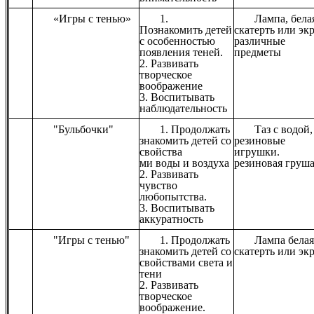
«Игры с тенью»
1.
Лампа, бела
Познакомить детей
скатерть или эк
с особенностью
различные
появления теней.
предметы
2. Развивать
творческое
воображение
3. Воспитывать
наблюдательность
"Бульбочки"
1. Продолжать
Таз с водой,
знакомить детей со
резиновые
свойства
игрушки.
ми воды и воздуха
резиновая груш
2. Развивать
чувство
любопытства.
3. Воспитывать
аккуратность
"Игры с тенью"
1. Продолжать
Лампа белая
знакомить детей со
скатерть или эк
свойствами света и
тени
2. Развивать
творческое
воображение.