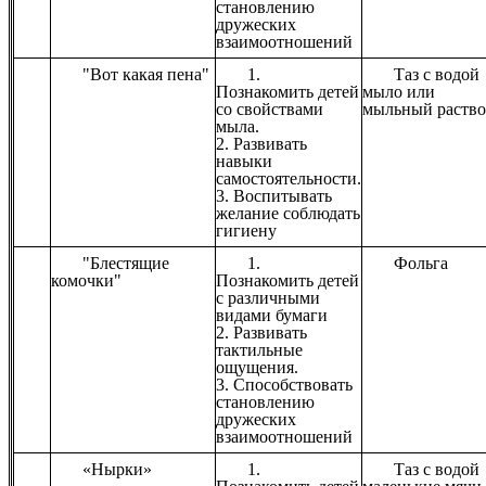
становлению
дружеских
взаимоотношений
"Вот какая пена"
1.
Таз с водой
Познакомить детей
мыло или
со свойствами
мыльный раство
мыла.
2. Развивать
навыки
самостоятельности.
3. Воспитывать
желание соблюдать
гигиену
"Блестящие
1.
Фольга
комочки"
Познакомить детей
с различными
видами бумаги
2. Развивать
тактильные
ощущения.
3. Способствовать
становлению
дружеских
взаимоотношений
«Нырки»
1.
Таз с водой