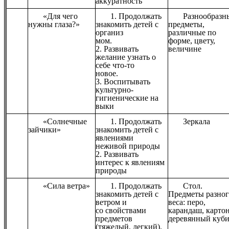
аккуратность
«Для чего
1. Продолжать
Разнообразн
нужны глаза?»
знакомить детей с
предметы,
организ
различные по
мом.
форме, цвету,
2. Развивать
величине
желание узнать о
себе что-то
новое.
3. Воспитывать
культурно-
гигиенические на
выки
«Солнечные
1. Продолжать
Зеркала
зайчики»
знакомить детей с
явлениями
неживой природы
2. Развивать
интерес к явлениям
природы
«Сила ветра»
1. Продолжать
Стол.
знакомить детей с
Предметы разно
ветром и
веса: перо,
со свойствами
карандаш, картон
предметов
деревянный куб
(тяжелый, легкий).