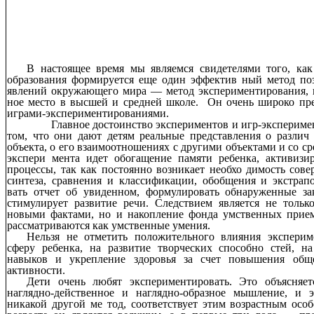
В настоящее время мы являемся свидетелями того, как
образования формируется еще один эффектив ный метод по
явлений окружающего мира — метод экспериментирования, 
ное место в высшей и средней школе. Он очень широко пр
играми-экспериментированиями.
Главное достоинство экспериментов и игр-эксперимент
том, что они дают детям реальные представления о различ
объекта, о его взаимоотношениях с другими объектами и со ср
экспери мента идет обогащение памяти ребенка, активизи
процессы, так как постоянно возникает необхо димость сове
синтеза, сравнения и классификации, обобщения и экстрап
вать отчет об увиденном, формулировать обнаруженные з
стимулирует развитие речи. Следствием является не тольк
новыми фактами, но и накопление фонда умственных прием
рассматриваются как умственные умения.
Нельзя не отметить положительного влияния экспери
сферу ребенка, на развитие творческих способно стей, н
навыков и укрепление здоровья за счет повышения обще
активности.
Дети очень любят экспериментировать. Это объясняе
наглядно-действенное и наглядно-образное мышление, и э
никакой другой ме тод, соответствует этим возрастным осо