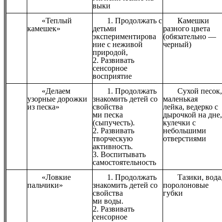
выки
«Теплый
1. Продолжать с
Камешки
камешек»
детьми
разного цвета
экспериментирова
(обязательно —
ние с неживой
черный)
природой,
2. Развивать
сенсорное
восприятие
«Делаем
1. Продолжать
Сухой песок,
узорные дорожки
знакомить детей со
маленькая
из песка»
свойства
лейка, ведерко с
ми песка
дырочкой на дне
(сыпучесть).
кулечки с
2. Развивать
небольшими
творческую
отверстиями
активность.
3. Воспитывать
самостоятельность
«Ловкие
1. Продолжать
Тазики, вода
пальчики»
знакомить детей со
поролоновые
свойства
губки
ми воды.
2. Развивать
сенсорное