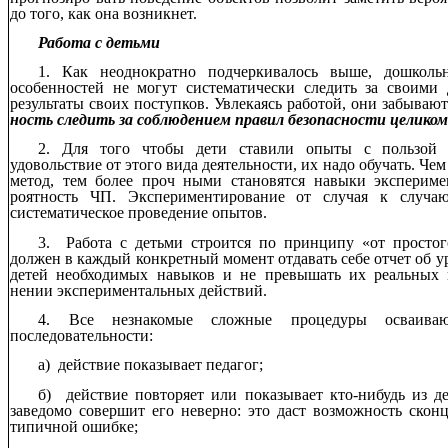
до того, как она возникнет.
Работа с детьми
1. Как неоднократно подчеркивалось выше, дошколь
особенностей не могут систематически следить за своими
результаты своих поступков. Увлекаясь работой, они забываю
ность следить за соблюдением правил безопасности целиком
2. Для того чтобы дети ставили опыты с пользой
удовольствие от этого вида деятельности, их надо обучать. Ч
метод, тем более проч ными становятся навыки экспериме
роятность ЧП. Экспериментирование от случая к случаю
систематическое проведение опытов.
3. Работа с детьми строится по принципу «от простог
должен в каждый конкретный момент отдавать себе отчет об 
детей необходимых навыков и не превышать их реальных
нении экспериментальных действий.
4. Все незнакомые сложные процедуры осваива
последовательности:
а) действие показывает педагог;
б) действие повторяет или показывает кто-нибудь из де
заведомо совершит его неверно: это даст возможность скон
типичной ошибке;