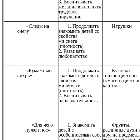
3. Воспитывать
желание выполнять
трудовое
поручение
«Следы на
1. Продолжать
Игрушки
снегу»
знакомить детей со
свойства
ми снега
(плотность).
2. Развивать
любопытство
«Бумажный
1. Продолжать
Кусочки
вихрь»
знакомить детей со
тонкой цветной
свойства
бумаги и цветно
ми бумаги
картона
(плотность).
2. Воспитывать
наблюдательность
«Для чего
1. Знакомить
Фрукты,
нужен нос»
детей с
различные духи 
особенностями свое
другие предметы
го организма.
ярко выраженны