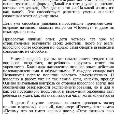
используя готовые формы: «Давайте в этом кружочке постави
которые ест кошка», «Вот две кар тинки. На какой из них из
как наше?» Это способствует развитию умения анализи
словесный отчет об увиденном.
Дети уже способны улавливать простейшие причинно-след с
впервые начинают задавать вопро сы «Почему?» и даже пы
некоторые из них.
Приобретая личный опыт, дети четырех лет уже мог
отрицательные результаты своих действий, поэто му реаг
взрослого более осмыслен но; однако сами следить за выполн
совершенно не способны.
У детей средней группы все наметившиеся тенден ции 
вопросов возрастает, потребность получить ответ эк
укрепляется. Благо даря накоплению личного опыта действия
целенаправленными и обдуманными. У каждого склады вает
Появляются первые попытки работать самостоятельно. Н
взрослых в работе уже не так важно, если, конечно, проце
Однако визуальный контроль со стороны взрослого всегда не
обеспечения безопасности экспериментирования, но и для 
как без постоянного поощрения и выражения одобрения деят
ребенка затухает, как останавливаются часы, когда кончается з
В средней группе впервые начинаем проводить эксп
причин отдельных явлений, например: «Почему этот камеш
«Потому что он имеет черный цвет»; «Этот платочек вы